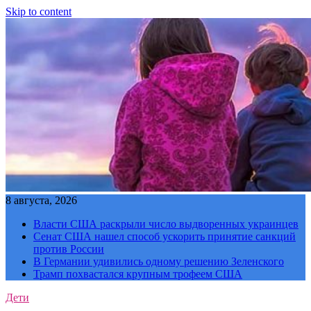
Skip to content
8 августа, 2026
Власти США раскрыли число выдворенных украинцев
Сенат США нашел способ ускорить принятие санкций
против России
В Германии удивились одному решению Зеленского
Трамп похвастался крупным трофеем США
Дети