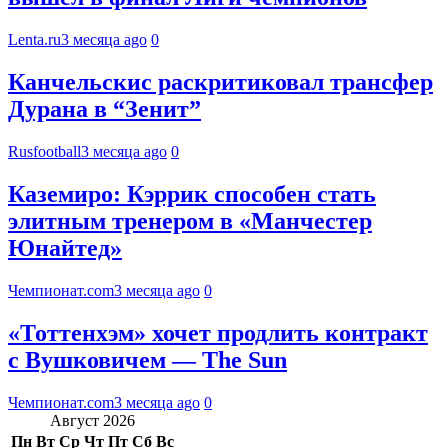
Lenta.ru
3 месяца ago
0
Канчельскис раскритиковал трансфер
Дурана в “Зенит”
Rusfootball
3 месяца ago
0
Каземиро: Кэррик способен стать
элитным тренером в «Манчестер
Юнайтед»
Чемпионат.com
3 месяца ago
0
«Тоттенхэм» хочет продлить контракт
с Вушковичем — The Sun
Чемпионат.com
3 месяца ago
0
Август 2026
Пн
Вт
Ср
Чт
Пт
Сб
Вс