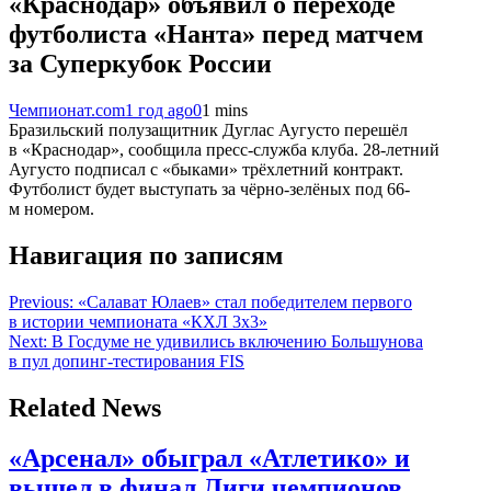
«Краснодар» объявил о переходе
футболиста «Нанта» перед матчем
за Суперкубок России
Чемпионат.com
1 год ago
0
1 mins
Бразильский полузащитник Дуглас Аугусто перешёл
в «Краснодар», сообщила пресс-служба клуба. 28-летний
Аугусто подписал с «быками» трёхлетний контракт.
Футболист будет выступать за чёрно-зелёных под 66-
м номером.
Навигация по записям
Previous:
«Салават Юлаев» стал победителем первого
в истории чемпионата «КХЛ 3х3»
Next:
В Госдуме не удивились включению Большунова
в пул допинг-тестирования FIS
Related News
«Арсенал» обыграл «Атлетико» и
вышел в финал Лиги чемпионов