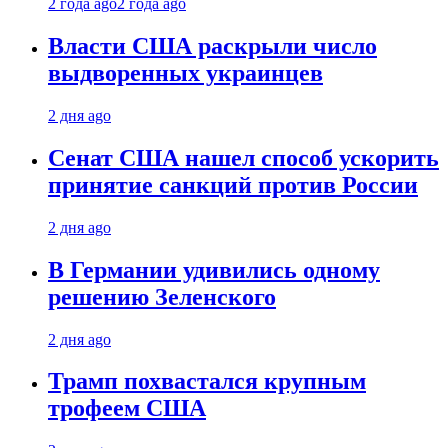
2 года ago
2 года ago
Власти США раскрыли число
выдворенных украинцев
2 дня ago
Сенат США нашел способ ускорить
принятие санкций против России
2 дня ago
В Германии удивились одному
решению Зеленского
2 дня ago
Трамп похвастался крупным
трофеем США