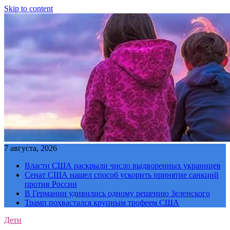
Skip to content
7 августа, 2026
Власти США раскрыли число выдворенных украинцев
Сенат США нашел способ ускорить принятие санкций
против России
В Германии удивились одному решению Зеленского
Трамп похвастался крупным трофеем США
Дети