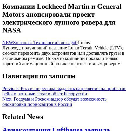
Компании Lockheed Martin и General
Motors анонсировали проект
электрического лунного ровера для
NASA
NEWSru.com :: Технологии
5 лет ago
0
1 mins
Луноход, получивший название Lunar Terrain Vehicle (LTV),
сможет перевозить двух астронавтов или доставлять грузы в
автономном режиме. Пока что компании показали только
короткий анимационный ролик с перспективным ровером.
Навигация по записям
Previous:
Россия перестала выдавать разрешения на прибытие
рейсам, которые летят в облет Белоруссии
Next:
Госдума и Роскомнадзор обсудят возможность
блокировки порносайтов в России
Related News
Авиакомпания Lufthansa заявила,