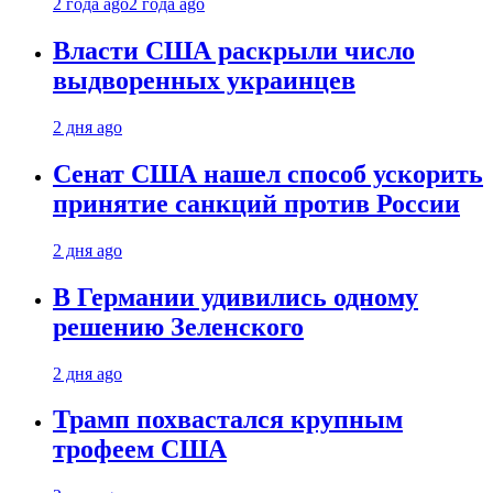
2 года ago
2 года ago
Власти США раскрыли число
выдворенных украинцев
2 дня ago
Сенат США нашел способ ускорить
принятие санкций против России
2 дня ago
В Германии удивились одному
решению Зеленского
2 дня ago
Трамп похвастался крупным
трофеем США