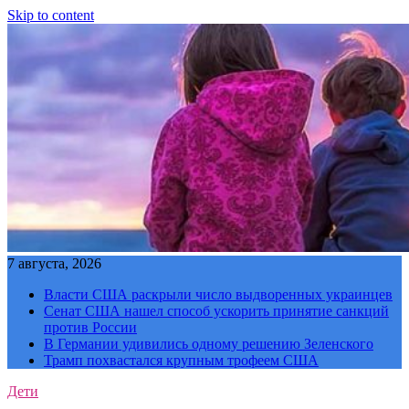
Skip to content
7 августа, 2026
Власти США раскрыли число выдворенных украинцев
Сенат США нашел способ ускорить принятие санкций
против России
В Германии удивились одному решению Зеленского
Трамп похвастался крупным трофеем США
Дети