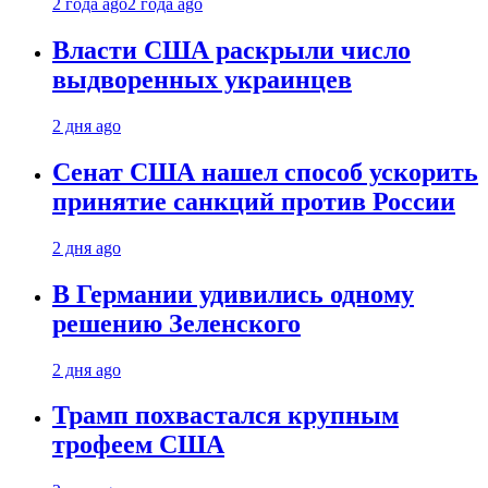
2 года ago
2 года ago
Власти США раскрыли число
выдворенных украинцев
2 дня ago
Сенат США нашел способ ускорить
принятие санкций против России
2 дня ago
В Германии удивились одному
решению Зеленского
2 дня ago
Трамп похвастался крупным
трофеем США