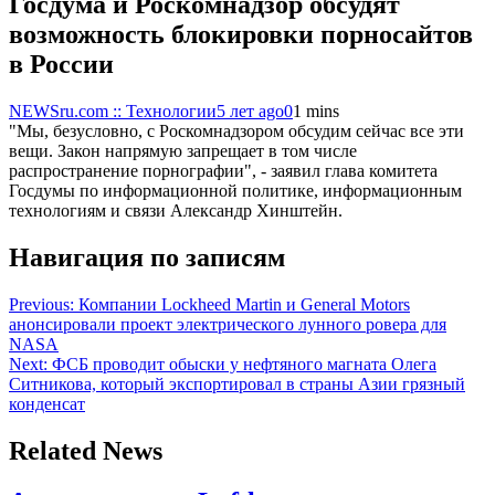
Госдума и Роскомнадзор обсудят
возможность блокировки порносайтов
в России
NEWSru.com :: Технологии
5 лет ago
0
1 mins
"Мы, безусловно, с Роскомнадзором обсудим сейчас все эти
вещи. Закон напрямую запрещает в том числе
распространение порнографии", - заявил глава комитета
Госдумы по информационной политике, информационным
технологиям и связи Александр Хинштейн.
Навигация по записям
Previous:
Компании Lockheed Martin и General Motors
анонсировали проект электрического лунного ровера для
NASA
Next:
ФСБ проводит обыски у нефтяного магната Олега
Ситникова, который экспортировал в страны Азии грязный
конденсат
Related News