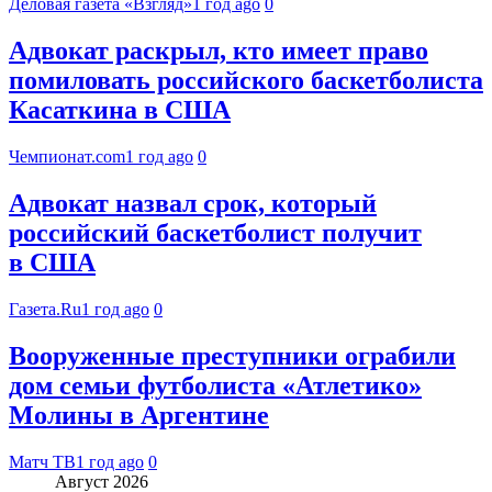
Деловая газета «Взгляд»
1 год ago
0
Адвокат раскрыл, кто имеет право
помиловать российского баскетболиста
Касаткина в США
Чемпионат.com
1 год ago
0
Адвокат назвал срок, который
российский баскетболист получит
в США
Газета.Ru
1 год ago
0
Вооруженные преступники ограбили
дом семьи футболиста «Атлетико»
Молины в Аргентине
Матч ТВ
1 год ago
0
Август 2026