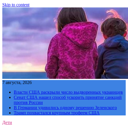
Skip to content
7 августа, 2026
Власти США раскрыли число выдворенных украинцев
Сенат США нашел способ ускорить принятие санкций
против России
В Германии удивились одному решению Зеленского
Трамп похвастался крупным трофеем США
Дети