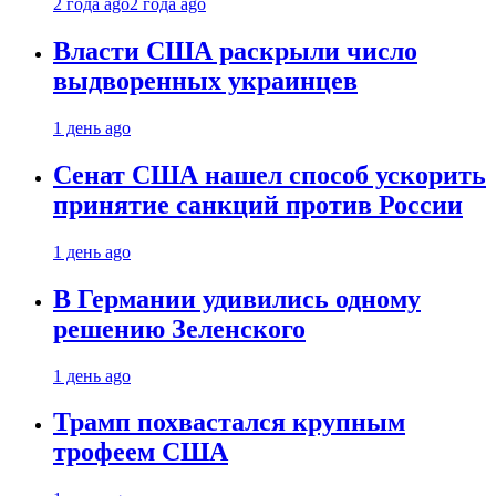
2 года ago
2 года ago
Власти США раскрыли число
выдворенных украинцев
1 день ago
Сенат США нашел способ ускорить
принятие санкций против России
1 день ago
В Германии удивились одному
решению Зеленского
1 день ago
Трамп похвастался крупным
трофеем США