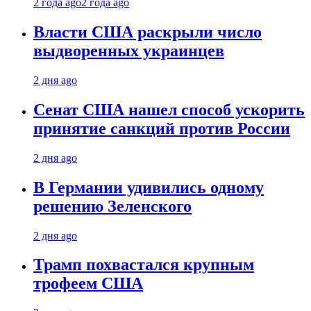
2 года ago
2 года ago
Власти США раскрыли число
выдворенных украинцев
2 дня ago
Сенат США нашел способ ускорить
принятие санкций против России
2 дня ago
В Германии удивились одному
решению Зеленского
2 дня ago
Трамп похвастался крупным
трофеем США