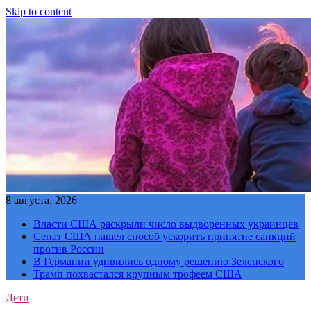
Skip to content
8 августа, 2026
Власти США раскрыли число выдворенных украинцев
Сенат США нашел способ ускорить принятие санкций
против России
В Германии удивились одному решению Зеленского
Трамп похвастался крупным трофеем США
Дети