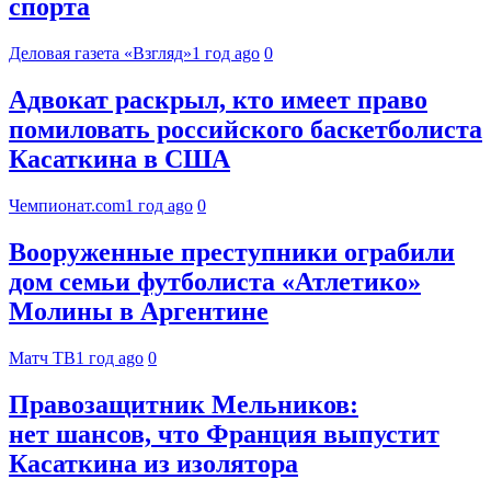
спорта
Деловая газета «Взгляд»
1 год ago
0
Адвокат раскрыл, кто имеет право
помиловать российского баскетболиста
Касаткина в США
Чемпионат.com
1 год ago
0
Вооруженные преступники ограбили
дом семьи футболиста «Атлетико»
Молины в Аргентине
Матч ТВ
1 год ago
0
Правозащитник Мельников:
нет шансов, что Франция выпустит
Касаткина из изолятора