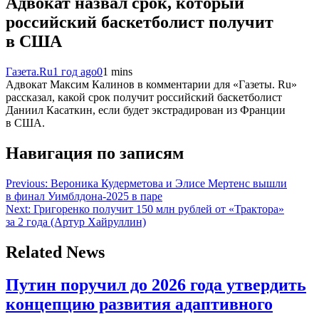
Адвокат назвал срок, который
российский баскетболист получит
в США
Газета.Ru
1 год ago
0
1 mins
Адвокат Максим Калинов в комментарии для «Газеты. Ru»
рассказал, какой срок получит российский баскетболист
Даниил Касаткин, если будет экстрадирован из Франции
в США.
Навигация по записям
Previous:
Вероника Кудерметова и Элисе Мертенс вышли
в финал Уимблдона-2025 в паре
Next:
Григоренко получит 150 млн рублей от «Трактора»
за 2 года (Артур Хайруллин)
Related News
Путин поручил до 2026 года утвердить
концепцию развития адаптивного