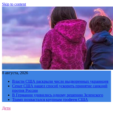
Skip to content
8 августа, 2026
Власти США раскрыли число выдворенных украинцев
Сенат США нашел способ ускорить принятие санкций
против России
В Германии удивились одному решению Зеленского
Трамп похвастался крупным трофеем США
Дети