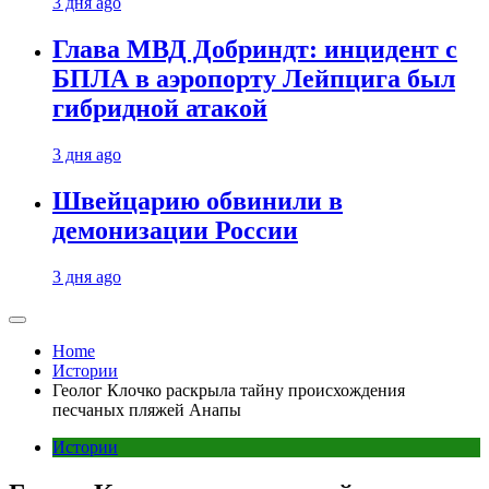
3 дня ago
Глава МВД Добриндт: инцидент с
БПЛА в аэропорту Лейпцига был
гибридной атакой
3 дня ago
Швейцарию обвинили в
демонизации России
3 дня ago
Home
Истории
Геолог Клочко раскрыла тайну происхождения
песчаных пляжей Анапы
Истории