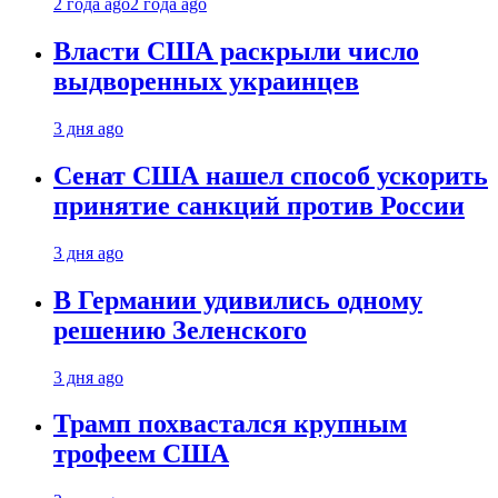
2 года ago
2 года ago
Власти США раскрыли число
выдворенных украинцев
3 дня ago
Сенат США нашел способ ускорить
принятие санкций против России
3 дня ago
В Германии удивились одному
решению Зеленского
3 дня ago
Трамп похвастался крупным
трофеем США