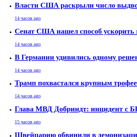
Власти США раскрыли число выдв
14 часов ago
Сенат США нашел способ ускорить 
14 часов ago
В Германии удивились одному реше
14 часов ago
Трамп похвастался крупным троф
14 часов ago
Глава МВД Добриндт: инцидент с Б
15 часов ago
Швейцарию обвинили в демонизаци