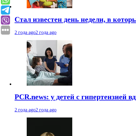
Стал известен день недели, в кото
2 года ago
2 года ago
PCR.news: у детей с гипертензией 
2 года ago
2 года ago