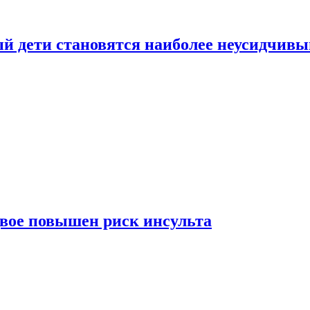
рый дети становятся наиболее неусидчив
вдвое повышен риск инсульта