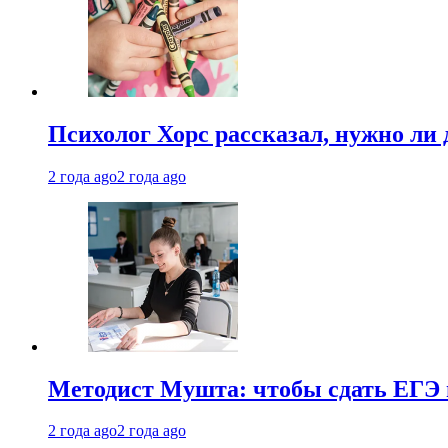
Психолог Хорс рассказал, нужно ли
2 года ago
2 года ago
Методист Мушта: чтобы сдать ЕГЭ н
2 года ago
2 года ago