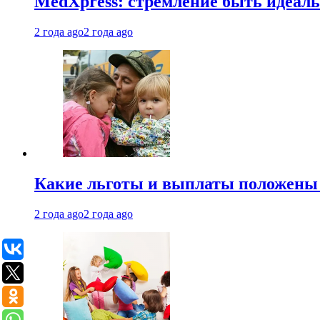
MedXpress: стремление быть идеаль
2 года ago
2 года ago
Какие льготы и выплаты положены
2 года ago
2 года ago