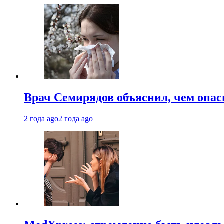
Врач Семирядов объяснил, чем опас
2 года ago
2 года ago