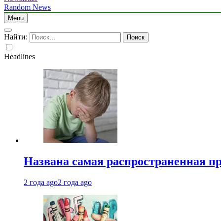
Random News
Menu
Найти:
Headlines
Названа самая распространенная п
2 года ago
2 года ago