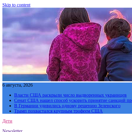
Skip to content
6 августа, 2026
Власти США раскрыли число выдворенных украинцев
Сенат США нашел способ ускорить принятие санкций пр
В Германии удивились одному решению Зеленского
Трамп похвастался крупным трофеем США
Дети
Newsletter