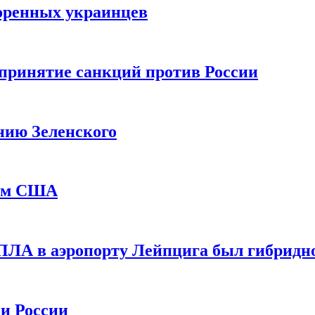
оренных украинцев
принятие санкций против России
нию Зеленского
еем США
ПЛА в аэропорту Лейпцига был гибридн
и России