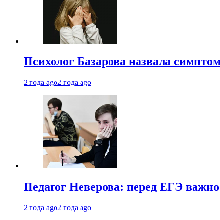
Психолог Базарова назвала симптом
2 года ago
2 года ago
Педагог Неверова: перед ЕГЭ важно
2 года ago
2 года ago