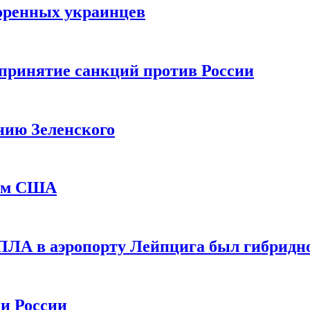
оренных украинцев
принятие санкций против России
нию Зеленского
еем США
ПЛА в аэропорту Лейпцига был гибридн
и России