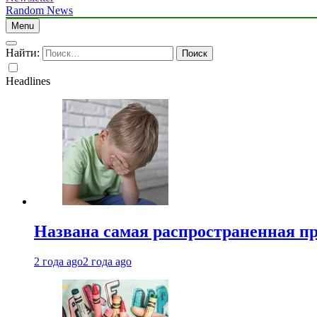
Random News
Menu
Найти:
Headlines
Названа самая распространенная п
2 года ago
2 года ago