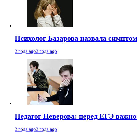
Психолог Базарова назвала симптом
2 года ago
2 года ago
Педагог Неверова: перед ЕГЭ важно
2 года ago
2 года ago