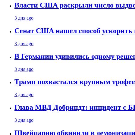
Власти США раскрыли число выдв
3 дня ago
Сенат США нашел способ ускорить 
3 дня ago
В Германии удивились одному реше
3 дня ago
Трамп похвастался крупным троф
3 дня ago
Глава МВД Добриндт: инцидент с Б
3 дня ago
Швейцарию обвинили в демонизаци