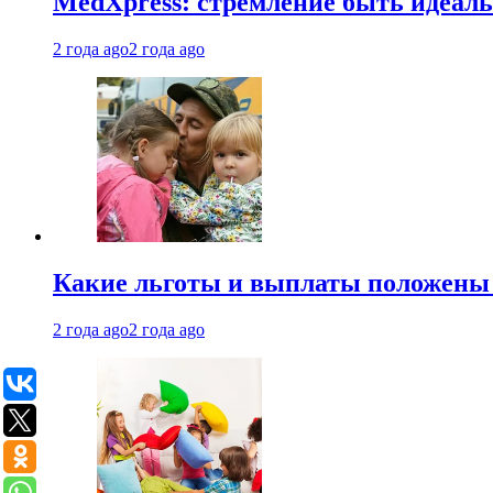
MedXpress: стремление быть идеаль
2 года ago
2 года ago
Какие льготы и выплаты положены
2 года ago
2 года ago