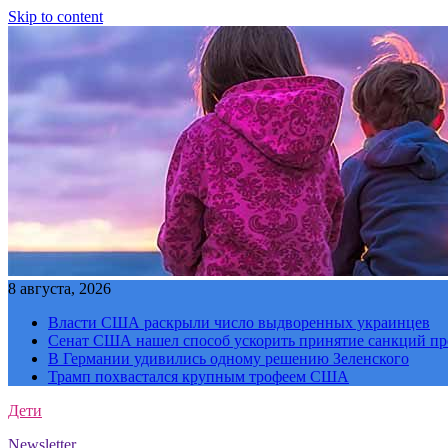
Skip to content
8 августа, 2026
Власти США раскрыли число выдворенных украинцев
Сенат США нашел способ ускорить принятие санкций пр
В Германии удивились одному решению Зеленского
Трамп похвастался крупным трофеем США
Дети
Newsletter