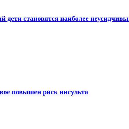
рый дети становятся наиболее неусидчив
вдвое повышен риск инсульта