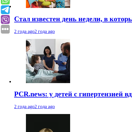
Стал известен день недели, в кото
2 года ago
2 года ago
PCR.news: у детей с гипертензией 
2 года ago
2 года ago