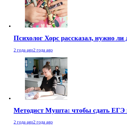
Психолог Хорс рассказал, нужно ли
2 года ago
2 года ago
Методист Мушта: чтобы сдать ЕГЭ н
2 года ago
2 года ago