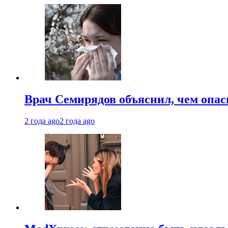
Врач Семирядов объяснил, чем опас
2 года ago
2 года ago