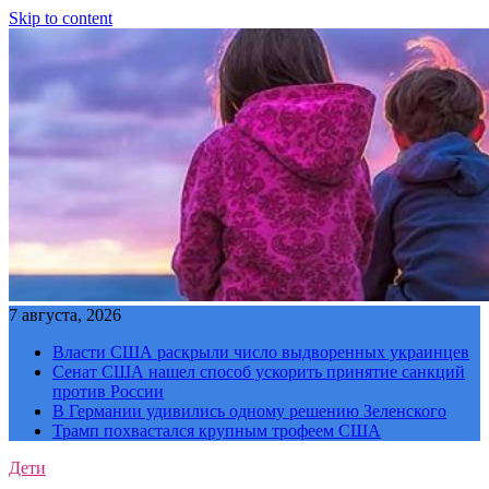
Skip to content
7 августа, 2026
Власти США раскрыли число выдворенных украинцев
Сенат США нашел способ ускорить принятие санкций
против России
В Германии удивились одному решению Зеленского
Трамп похвастался крупным трофеем США
Дети