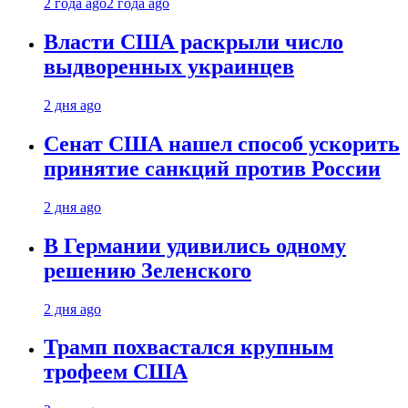
2 года ago
2 года ago
Власти США раскрыли число
выдворенных украинцев
2 дня ago
Сенат США нашел способ ускорить
принятие санкций против России
2 дня ago
В Германии удивились одному
решению Зеленского
2 дня ago
Трамп похвастался крупным
трофеем США