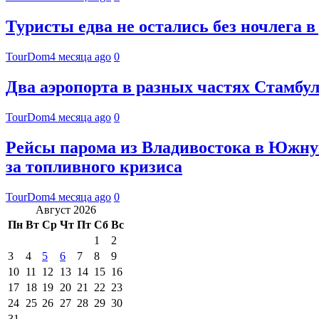
Туристы едва не остались без ночлега в
TourDom
4 месяца ago
0
Два аэропорта в разных частях Стамбул
TourDom
4 месяца ago
0
Рейсы парома из Владивостока в Южну
за топливного кризиса
TourDom
4 месяца ago
0
Август 2026
Пн
Вт
Ср
Чт
Пт
Сб
Вс
1
2
3
4
5
6
7
8
9
10
11
12
13
14
15
16
17
18
19
20
21
22
23
24
25
26
27
28
29
30
31