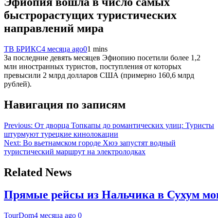
Эфиопия вошла в число самых
быстрорастущих туристических
направлений мира
ТВ БРИКС
4 месяца ago
0
1 mins
За последние девять месяцев Эфиопию посетили более 1,2
млн иностранных туристов, поступления от которых
превысили 2 млрд долларов США (примерно 160,6 млрд
рублей).
Навигация по записям
Previous:
От дворца Топкапы до романтических улиц: Туристы
штурмуют турецкие кинолокации
Next:
Во вьетнамском городе Хюэ запустят водный
туристический маршрут на электролодках
Related News
Прямые рейсы из Нальчика в Сухум мог
TourDom
4 месяца ago
0