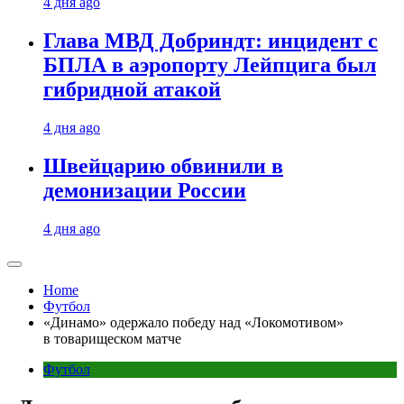
4 дня ago
Глава МВД Добриндт: инцидент с
БПЛА в аэропорту Лейпцига был
гибридной атакой
4 дня ago
Швейцарию обвинили в
демонизации России
4 дня ago
Home
Футбол
«Динамо» одержало победу над «Локомотивом»
в товарищеском матче
Футбол