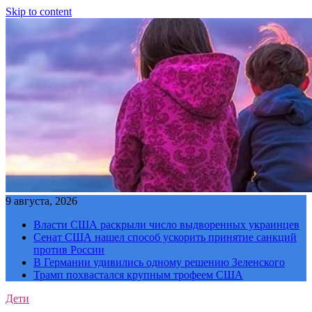
Skip to content
9 августа, 2026
Власти США раскрыли число выдворенных украинцев
Сенат США нашел способ ускорить принятие санкций
против России
В Германии удивились одному решению Зеленского
Трамп похвастался крупным трофеем США
Дети