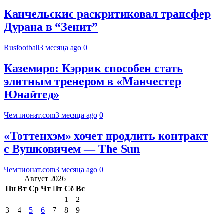
Канчельскис раскритиковал трансфер
Дурана в “Зенит”
Rusfootball
3 месяца ago
0
Каземиро: Кэррик способен стать
элитным тренером в «Манчестер
Юнайтед»
Чемпионат.com
3 месяца ago
0
«Тоттенхэм» хочет продлить контракт
с Вушковичем — The Sun
Чемпионат.com
3 месяца ago
0
Август 2026
Пн
Вт
Ср
Чт
Пт
Сб
Вс
1
2
3
4
5
6
7
8
9