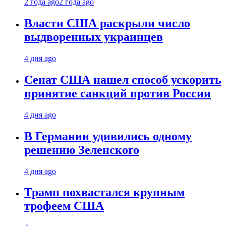
2 года ago
2 года ago
Власти США раскрыли число
выдворенных украинцев
4 дня ago
Сенат США нашел способ ускорить
принятие санкций против России
4 дня ago
В Германии удивились одному
решению Зеленского
4 дня ago
Трамп похвастался крупным
трофеем США