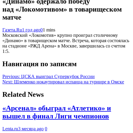
«Динамо» одержало победу
над «Локомотивом» в товарищеском
матче
Газета.Ru
1 год ago
0
1 mins
Московский «Локомотив» крупно проиграл столичному
«Динамо» в товарищеском матче. Встреча, которая состоялась
на стадионе «РЖД Арена» в Москве, завершилась со счетом
1:5.
Навигация по записям
Previous:
ЦСКА выиграл Суперкубок России
Next:
Шлеменко нокаутировал испанца на турнире в Омске
Related News
«Арсенал» обыграл «Атлетико» и
вышел в финал Лиги чемпионов
Lenta.ru
3 месяца ago
0