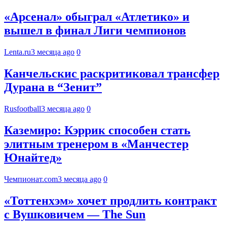
«Арсенал» обыграл «Атлетико» и
вышел в финал Лиги чемпионов
Lenta.ru
3 месяца ago
0
Канчельскис раскритиковал трансфер
Дурана в “Зенит”
Rusfootball
3 месяца ago
0
Каземиро: Кэррик способен стать
элитным тренером в «Манчестер
Юнайтед»
Чемпионат.com
3 месяца ago
0
«Тоттенхэм» хочет продлить контракт
с Вушковичем — The Sun