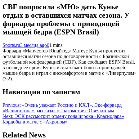
CBF попросила «МЮ» дать Кунье
отдых в оставшихся матчах сезона. У
форварда проблемы с приводящей
мышцей бедра (ESPN Brasil)
Sports.ru
3 месяца ago
0
1 mins
Форвард «Манчестер Юнайтед» Матеус Кунья пропустит
оставшиеся матчи сезона по договоренности с Бразильской
футбольной конфедерацией (CBF). Как сообщает ESPN Brasil,
в последнее время Кунья испытывает боли в приводящей
мышце бедра и играл с дискомфортом в матче с «Ливерпулем»
(3:2).
Навигация по записям
Previous:
«Очень уважает Россию и КХЛ». Экс-форвард
«Вашингтона» рассказал о знакомстве с Овечкиным
Next:
ЭСК рассмотрит отмену гола игрока «Краснодара»
Кордобы в матче с «Акроном»
Related News