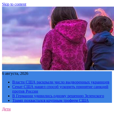
Skip to content
6 августа, 2026
Власти США раскрыли число выдворенных украинцев
Сенат США нашел способ ускорить принятие санкций
против России
В Германии удивились одному решению Зеленского
Трамп похвастался крупным трофеем США
Дети