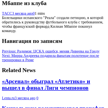
Мбаппе из клуба
ТАСС
3 месяца ago
0
1 mins
Болельщики испанского "Реала" создали петицию, в которой
обратились к руководству футбольного клуба с требованием,
чтобы французский форвард Килиан Мбаппе покинул
команду.
Навигация по записям
Previous:
Радимов: ЦСКА ошибся, меняя Дивеева на Гонду
Next:
Мирра Андреева подарила фанатам полотенце после
тренировки в Риме
Related News
«Арсенал» обыграл «Атлетико» и
вышел в финал Лиги чемпионов
Lenta.ru
3 месяца ago
0