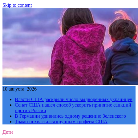
Skip to content
10 августа, 2026
Власти США раскрыли число выдворенных украинцев
Сенат США нашел способ ускорить принятие санкций
против России
В Германии удивились одному решению Зеленского
Трамп похвастался крупным трофеем США
Дети