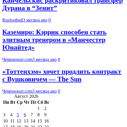
Канчельскис раскритиковал трансфер
Дурана в “Зенит”
Rusfootball
3 месяца ago
0
Каземиро: Кэррик способен стать
элитным тренером в «Манчестер
Юнайтед»
Чемпионат.com
3 месяца ago
0
«Тоттенхэм» хочет продлить контракт
с Вушковичем — The Sun
Чемпионат.com
3 месяца ago
0
Август 2026
Пн
Вт
Ср
Чт
Пт
Сб
Вс
1
2
3
4
5
6
7
8
9
10
11
12
13
14
15
16