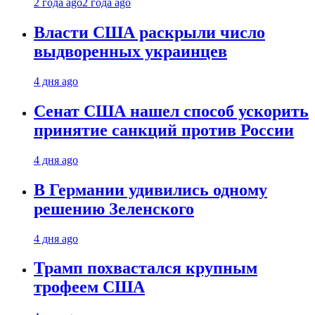
2 года ago
2 года ago
Власти США раскрыли число
выдворенных украинцев
4 дня ago
Сенат США нашел способ ускорить
принятие санкций против России
4 дня ago
В Германии удивились одному
решению Зеленского
4 дня ago
Трамп похвастался крупным
трофеем США