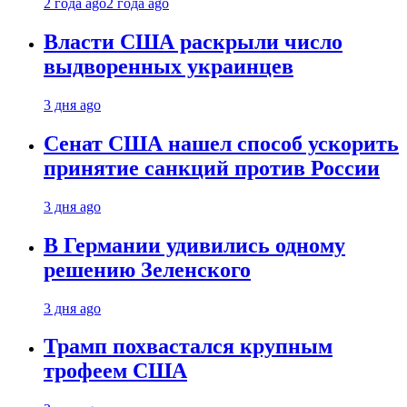
2 года ago
2 года ago
Власти США раскрыли число
выдворенных украинцев
3 дня ago
Сенат США нашел способ ускорить
принятие санкций против России
3 дня ago
В Германии удивились одному
решению Зеленского
3 дня ago
Трамп похвастался крупным
трофеем США