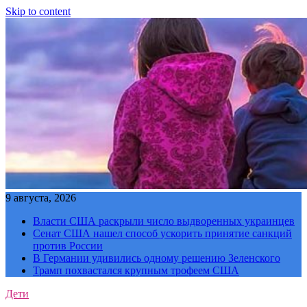
Skip to content
9 августа, 2026
Власти США раскрыли число выдворенных украинцев
Сенат США нашел способ ускорить принятие санкций
против России
В Германии удивились одному решению Зеленского
Трамп похвастался крупным трофеем США
Дети