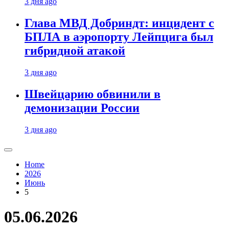
3 дня ago
Глава МВД Добриндт: инцидент с
БПЛА в аэропорту Лейпцига был
гибридной атакой
3 дня ago
Швейцарию обвинили в
демонизации России
3 дня ago
Home
2026
Июнь
5
05.06.2026