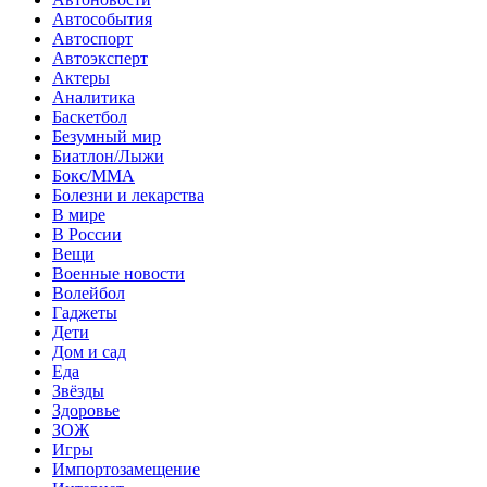
Автособытия
Автоспорт
Автоэксперт
Актеры
Аналитика
Баскетбол
Безумный мир
Биатлон/Лыжи
Бокс/MMA
Болезни и лекарства
В мире
В России
Вещи
Военные новости
Волейбол
Гаджеты
Дети
Дом и сад
Еда
Звёзды
Здоровье
ЗОЖ
Игры
Импортозамещение