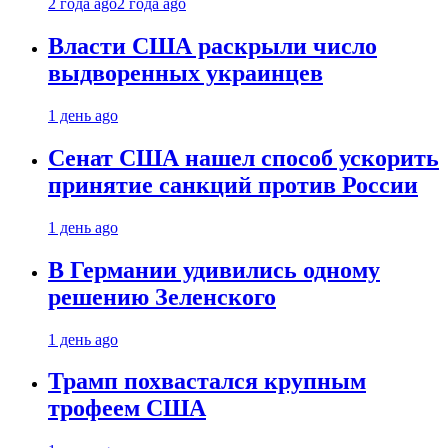
2 года ago
2 года ago
Власти США раскрыли число
выдворенных украинцев
1 день ago
Сенат США нашел способ ускорить
принятие санкций против России
1 день ago
В Германии удивились одному
решению Зеленского
1 день ago
Трамп похвастался крупным
трофеем США