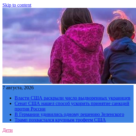
Skip to content
7 августа, 2026
Власти США раскрыли число выдворенных украинцев
Сенат США нашел способ ускорить принятие санкций
против России
В Германии удивились одному решению Зеленского
Трамп похвастался крупным трофеем США
Дети