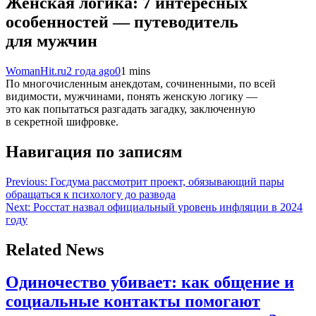
Женская логика: 7 интересных
особенностей — путеводитель
для мужчин
WomanHit.ru
2 года ago
0
1 mins
По многочисленным анекдотам, сочиненными, по всей
видимости, мужчинами, понять женскую логику —
это как попытаться разгадать загадку, заключенную
в секретной шифровке.
Навигация по записям
Previous:
Госдума рассмотрит проект, обязывающий пары
обращаться к психологу до развода
Next:
Росстат назвал официальный уровень инфляции в 2024
году
Related News
Одиночество убивает: как общение и
социальные контакты помогают