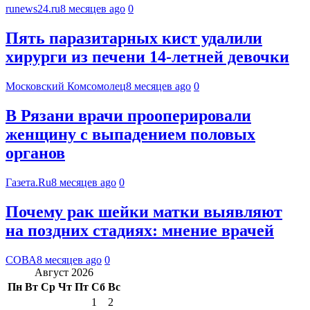
runews24.ru
8 месяцев ago
0
Пять паразитарных кист удалили
хирурги из печени 14-летней девочки
Московский Комсомолец
8 месяцев ago
0
В Рязани врачи прооперировали
женщину с выпадением половых
органов
Газета.Ru
8 месяцев ago
0
Почему рак шейки матки выявляют
на поздних стадиях: мнение врачей
СОВА
8 месяцев ago
0
Август 2026
Пн
Вт
Ср
Чт
Пт
Сб
Вс
1
2