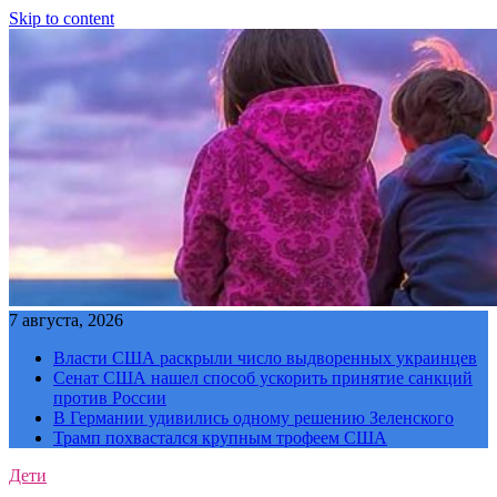
Skip to content
7 августа, 2026
Власти США раскрыли число выдворенных украинцев
Сенат США нашел способ ускорить принятие санкций
против России
В Германии удивились одному решению Зеленского
Трамп похвастался крупным трофеем США
Дети