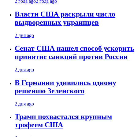
2 года ago
2 года ago
Власти США раскрыли число
выдворенных украинцев
2 дня ago
Сенат США нашел способ ускорить
принятие санкций против России
2 дня ago
В Германии удивились одному
решению Зеленского
2 дня ago
Трамп похвастался крупным
трофеем США