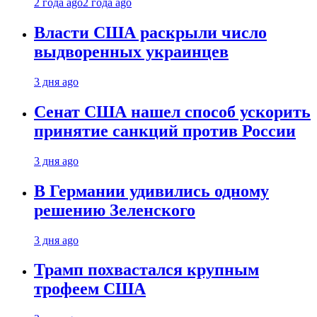
2 года ago
2 года ago
Власти США раскрыли число
выдворенных украинцев
3 дня ago
Сенат США нашел способ ускорить
принятие санкций против России
3 дня ago
В Германии удивились одному
решению Зеленского
3 дня ago
Трамп похвастался крупным
трофеем США