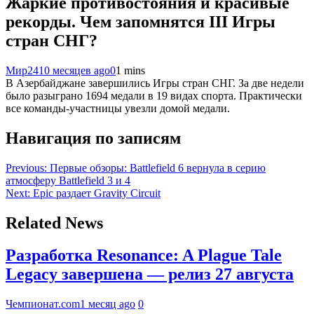
Жаркие противостояния и красивые
рекорды. Чем запомнятся III Игры
стран СНГ?
Мир24
10 месяцев ago
0
1 mins
В Азербайджане завершились Игры стран СНГ. За две недели
было разыграно 1694 медали в 19 видах спорта. Практически
все команды-участницы увезли домой медали.
Навигация по записям
Previous:
Первые обзоры: Battlefield 6 вернула в серию
атмосферу Battlefield 3 и 4
Next:
Epic раздает Gravity Circuit
Related News
Разработка Resonance: A Plague Tale
Legacy завершена — релиз 27 августа
Чемпионат.com
1 месяц ago
0