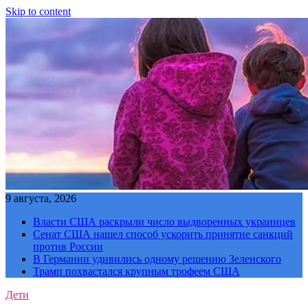
Skip to content
9 августа, 2026
Власти США раскрыли число выдворенных украинцев
Сенат США нашел способ ускорить принятие санкций
против России
В Германии удивились одному решению Зеленского
Трамп похвастался крупным трофеем США
Дети