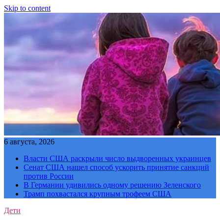
Skip to content
6 августа, 2026
Власти США раскрыли число выдворенных украинцев
Сенат США нашел способ ускорить принятие санкций
против России
В Германии удивились одному решению Зеленского
Трамп похвастался крупным трофеем США
Дети