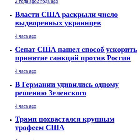
2 года ago
2 года ago
Власти США раскрыли число
выдворенных украинцев
4 часа ago
Сенат США нашел способ ускорить
принятие санкций против России
4 часа ago
В Германии удивились одному
решению Зеленского
4 часа ago
Трамп похвастался крупным
трофеем США