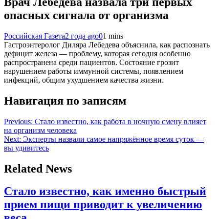
Врач Лебедева назвала три первых
опасных сигнала от организма
Российская Газета
2 года ago
0
1 mins
Гастроэнтеролог Диляра Лебедева объяснила, как распознать
дефицит железа — проблему, которая сегодня особенно
распространена среди пациентов. Состояние грозит
нарушением работы иммунной системы, появлением
инфекций, общим ухудшением качества жизни.
Навигация по записям
Previous:
Стало известно, как работа в ночную смену влияет
на организм человека
Next:
Эксперты назвали самое напряжённое время суток —
вы удивитесь
Related News
Стало известно, как именно быстрый
прием пищи приводит к увеличению
веса