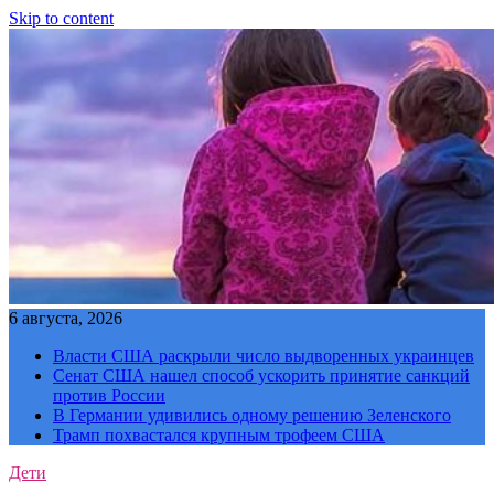
Skip to content
6 августа, 2026
Власти США раскрыли число выдворенных украинцев
Сенат США нашел способ ускорить принятие санкций
против России
В Германии удивились одному решению Зеленского
Трамп похвастался крупным трофеем США
Дети