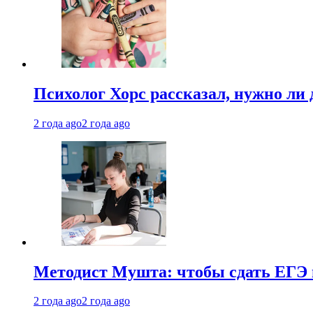
Психолог Хорс рассказал, нужно ли
2 года ago
2 года ago
Методист Мушта: чтобы сдать ЕГЭ н
2 года ago
2 года ago