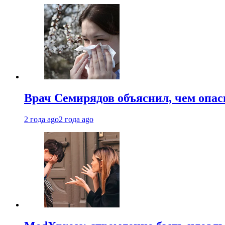
Врач Семирядов объяснил, чем опас
2 года ago
2 года ago