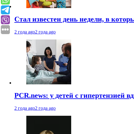
Стал известен день недели, в кото
2 года ago
2 года ago
PCR.news: у детей с гипертензией 
2 года ago
2 года ago