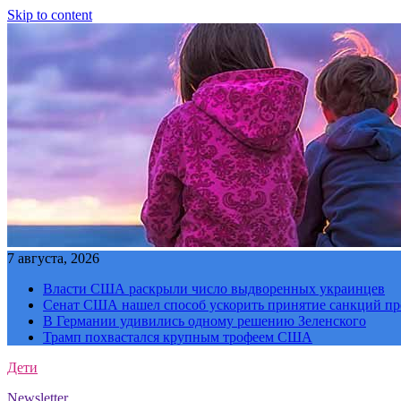
Skip to content
7 августа, 2026
Власти США раскрыли число выдворенных украинцев
Сенат США нашел способ ускорить принятие санкций пр
В Германии удивились одному решению Зеленского
Трамп похвастался крупным трофеем США
Дети
Newsletter