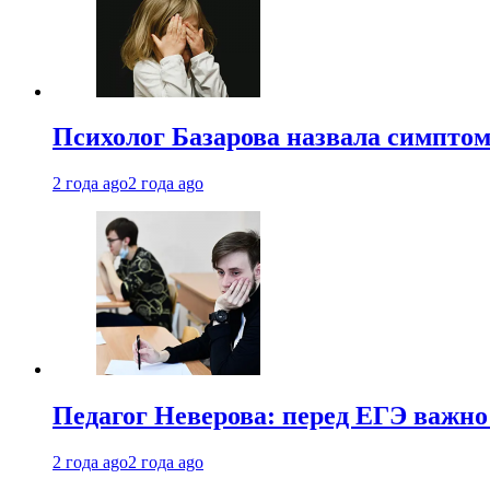
Психолог Базарова назвала симптом
2 года ago
2 года ago
Педагог Неверова: перед ЕГЭ важно
2 года ago
2 года ago