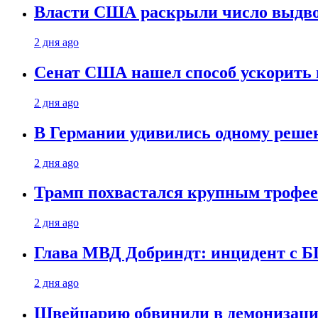
Власти США раскрыли число выдв
2 дня ago
Сенат США нашел способ ускорить 
2 дня ago
В Германии удивились одному реше
2 дня ago
Трамп похвастался крупным троф
2 дня ago
Глава МВД Добриндт: инцидент с Б
2 дня ago
Швейцарию обвинили в демонизаци