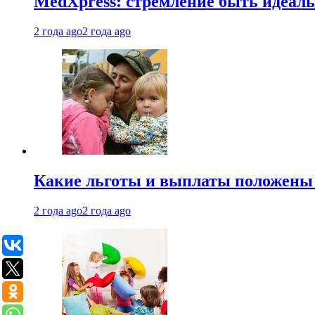
MedXpress: стремление быть идеаль
2 года ago
2 года ago
Какие льготы и выплаты положены
2 года ago
2 года ago