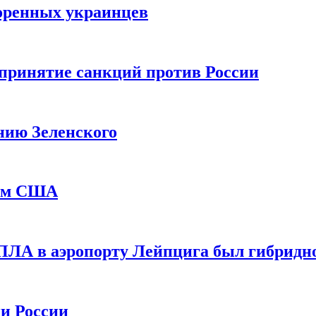
оренных украинцев
принятие санкций против России
нию Зеленского
еем США
ПЛА в аэропорту Лейпцига был гибридн
и России