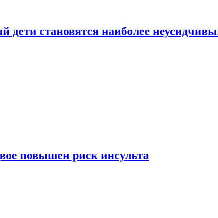
рый дети становятся наиболее неусидчив
вдвое повышен риск инсульта