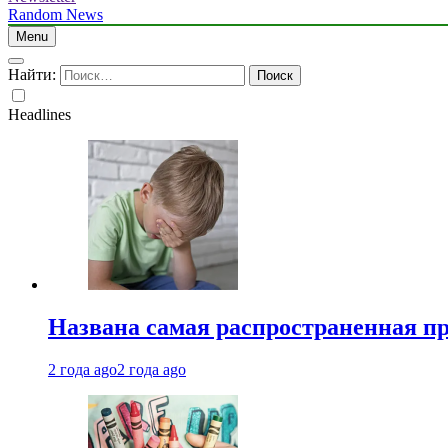
Random News
Menu
Найти:
Headlines
Названа самая распространенная п
2 года ago
2 года ago