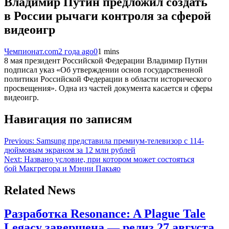
Владимир Путин предложил создать
в России рычаги контроля за сферой
видеоигр
Чемпионат.com
2 года ago
0
1 mins
8 мая президент Российской Федерации Владимир Путин
подписал указ «Об утверждении основ государственной
политики Российской Федерации в области исторического
просвещения». Одна из частей документа касается и сферы
видеоигр.
Навигация по записям
Previous:
Samsung представила премиум-телевизор с 114-
дюймовым экраном за 12 млн рублей
Next:
Названо условие, при котором может состояться
бой Макгрегора и Мэнни Пакьяо
Related News
Разработка Resonance: A Plague Tale
Legacy завершена — релиз 27 августа