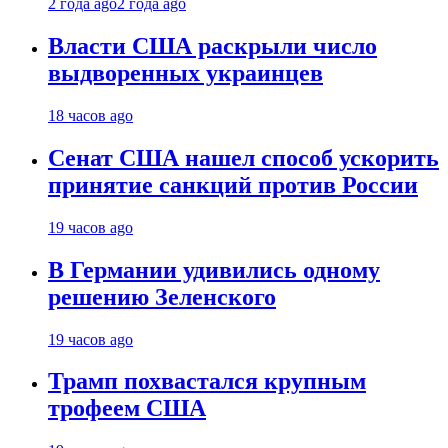
2 года ago
2 года ago
Власти США раскрыли число
выдворенных украинцев
18 часов ago
Сенат США нашел способ ускорить
принятие санкций против России
19 часов ago
В Германии удивились одному
решению Зеленского
19 часов ago
Трамп похвастался крупным
трофеем США