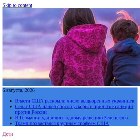
Skip to content
6 августа, 2026
Власти США раскрыли число выдворенных украинцев
Сенат США нашел способ ускорить принятие санкций
против России
В Германии удивились одному решению Зеленского
Трамп похвастался крупным трофеем США
Дети