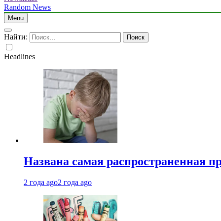
Random News
Menu
Найти:
Headlines
Названа самая распространенная п
2 года ago
2 года ago