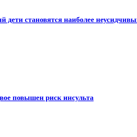
рый дети становятся наиболее неусидчив
вдвое повышен риск инсульта