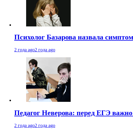
Психолог Базарова назвала симптом
2 года ago
2 года ago
Педагог Неверова: перед ЕГЭ важно
2 года ago
2 года ago