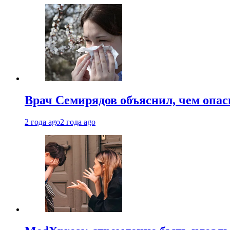
Врач Семирядов объяснил, чем опас
2 года ago
2 года ago