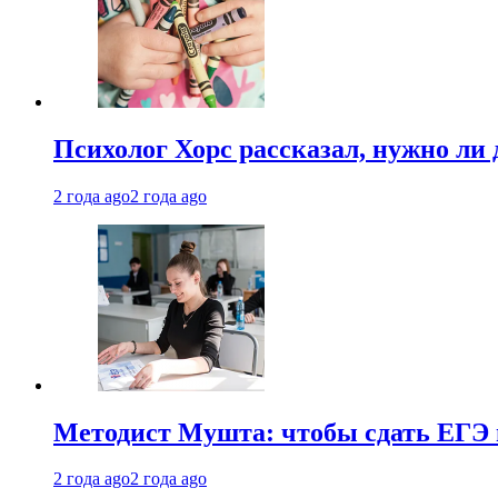
Психолог Хорс рассказал, нужно ли
2 года ago
2 года ago
Методист Мушта: чтобы сдать ЕГЭ н
2 года ago
2 года ago