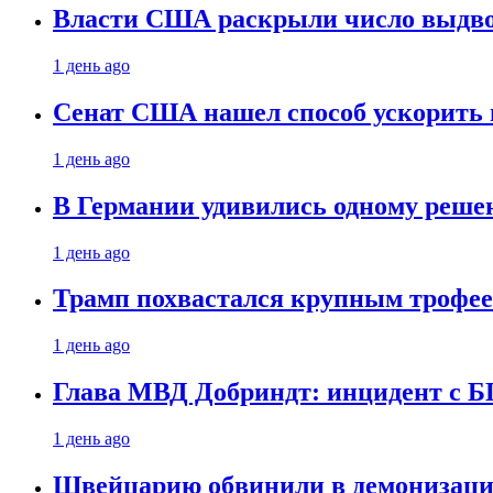
Власти США раскрыли число выдв
1 день ago
Сенат США нашел способ ускорить 
1 день ago
В Германии удивились одному реше
1 день ago
Трамп похвастался крупным троф
1 день ago
Глава МВД Добриндт: инцидент с Б
1 день ago
Швейцарию обвинили в демонизаци