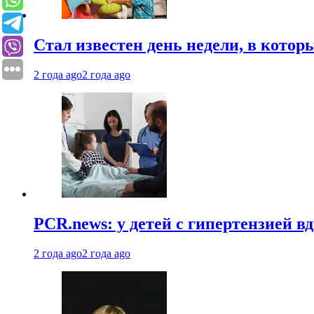
Стал известен день недели, в кото
2 года ago
2 года ago
PCR.news: у детей с гипертензией 
2 года ago
2 года ago