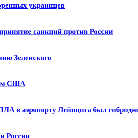
оренных украинцев
принятие санкций против России
нию Зеленского
еем США
ПЛА в аэропорту Лейпцига был гибридн
и России