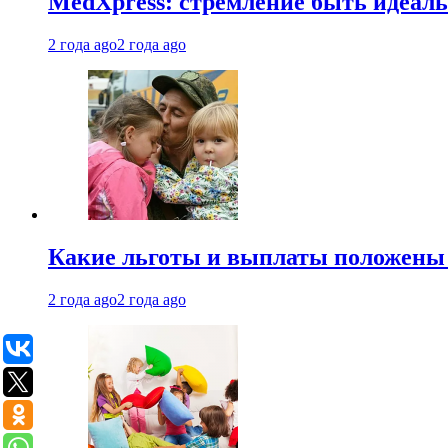
MedXpress: стремление быть идеаль
2 года ago
2 года ago
Какие льготы и выплаты положены
2 года ago
2 года ago