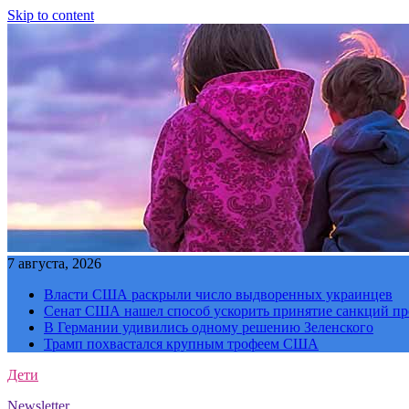
Skip to content
7 августа, 2026
Власти США раскрыли число выдворенных украинцев
Сенат США нашел способ ускорить принятие санкций пр
В Германии удивились одному решению Зеленского
Трамп похвастался крупным трофеем США
Дети
Newsletter