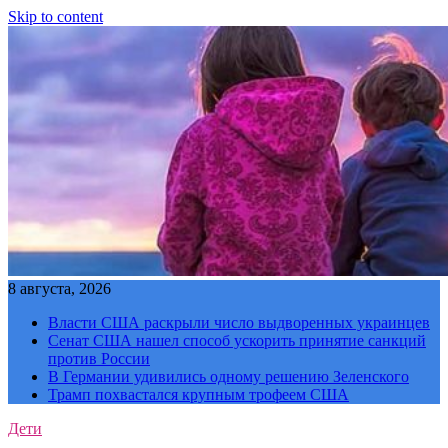
Skip to content
8 августа, 2026
Власти США раскрыли число выдворенных украинцев
Сенат США нашел способ ускорить принятие санкций
против России
В Германии удивились одному решению Зеленского
Трамп похвастался крупным трофеем США
Дети