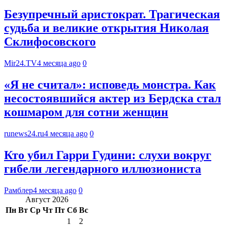
Безупречный аристократ. Трагическая
судьба и великие открытия Николая
Склифосовского
Mir24.TV
4 месяца ago
0
«Я не считал»: исповедь монстра. Как
несостоявшийся актер из Бердска стал
кошмаром для сотни женщин
runews24.ru
4 месяца ago
0
Кто убил Гарри Гудини: слухи вокруг
гибели легендарного иллюзиониста
Рамблер
4 месяца ago
0
Август 2026
Пн
Вт
Ср
Чт
Пт
Сб
Вс
1
2