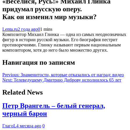
«Веселися, Русь!» Михаил Глинка
придумал русскую оперу.
Как он изменил мир музыки?
Lenta.ru
2 года ago
0
1 mins
Композитор Михаил Глинка — одна из самых неоднозначных
фигур в истории русской музыки. Его биография пестрит
противоречиями. Глинку называют первым национальным
композитором, хотя до него было множество других.
Навигация по записям
Previous:
Знаменитости, которые отказались от наград: видео
Next:
Телеведущему Дмитрию Диброву исполнилось 65 лет
Related News
Петр Врангель – белый генерал,
черный барон
ГлагоL
4 месяца ago
0