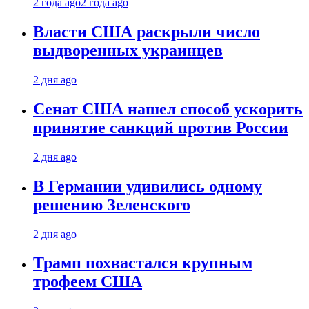
2 года ago
2 года ago
Власти США раскрыли число
выдворенных украинцев
2 дня ago
Сенат США нашел способ ускорить
принятие санкций против России
2 дня ago
В Германии удивились одному
решению Зеленского
2 дня ago
Трамп похвастался крупным
трофеем США