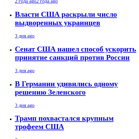
2 года ago
2 года ago
Власти США раскрыли число
выдворенных украинцев
3 дня ago
Сенат США нашел способ ускорить
принятие санкций против России
3 дня ago
В Германии удивились одному
решению Зеленского
3 дня ago
Трамп похвастался крупным
трофеем США