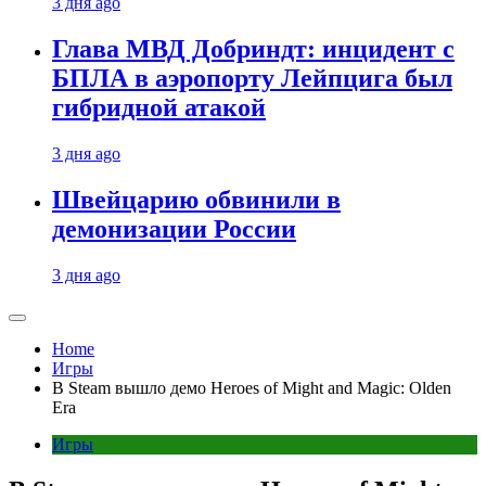
3 дня ago
Глава МВД Добриндт: инцидент с
БПЛА в аэропорту Лейпцига был
гибридной атакой
3 дня ago
Швейцарию обвинили в
демонизации России
3 дня ago
Home
Игры
В Steam вышло демо Heroes of Might and Magic: Olden
Era
Игры