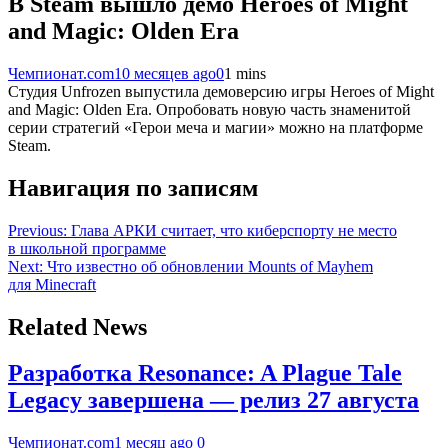
В Steam вышло демо Heroes of Might
and Magic: Olden Era
Чемпионат.com
10 месяцев ago
0
1 mins
Студия Unfrozen выпустила демоверсию игры Heroes of Might
and Magic: Olden Era. Опробовать новую часть знаменитой
серии стратегий «Герои меча и магии» можно на платформе
Steam.
Навигация по записям
Previous:
Глава АРКИ считает, что киберспорту не место
в школьной программе
Next:
Что известно об обновлении Mounts of Mayhem
для Minecraft
Related News
Разработка Resonance: A Plague Tale
Legacy завершена — релиз 27 августа
Чемпионат.com
1 месяц ago
0