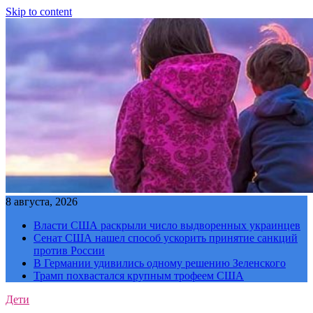
Skip to content
8 августа, 2026
Власти США раскрыли число выдворенных украинцев
Сенат США нашел способ ускорить принятие санкций
против России
В Германии удивились одному решению Зеленского
Трамп похвастался крупным трофеем США
Дети