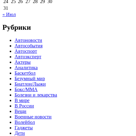
24
25
26
27
28
29
30
31
« Июл
Рубрики
Автоновости
Автособытия
Автоспорт
Автоэксперт
Актеры
Аналитика
Баскетбол
Безумный мир
Биатлон/Лыжи
Бокс/MMA
Болезни и лекарства
В мире
В России
Вещи
Военные новости
Волейбол
Гаджеты
Дети