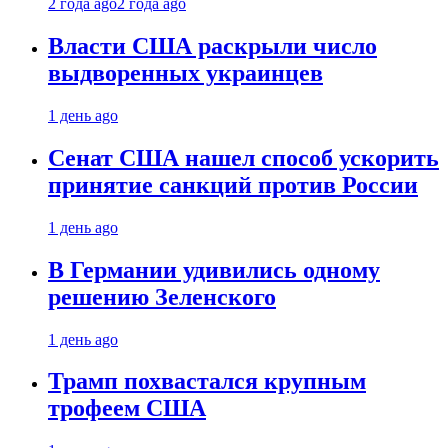
2 года ago
2 года ago
Власти США раскрыли число
выдворенных украинцев
1 день ago
Сенат США нашел способ ускорить
принятие санкций против России
1 день ago
В Германии удивились одному
решению Зеленского
1 день ago
Трамп похвастался крупным
трофеем США