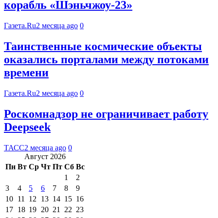
корабль «Шэньчжоу-23»
Газета.Ru
2 месяца ago
0
Таинственные космические объекты
оказались порталами между потоками
времени
Газета.Ru
2 месяца ago
0
Роскомнадзор не ограничивает работу
Deepseek
ТАСС
2 месяца ago
0
Август 2026
Пн
Вт
Ср
Чт
Пт
Сб
Вс
1
2
3
4
5
6
7
8
9
10
11
12
13
14
15
16
17
18
19
20
21
22
23