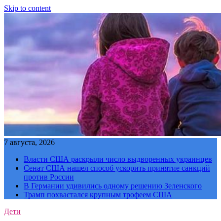
Skip to content
7 августа, 2026
Власти США раскрыли число выдворенных украинцев
Сенат США нашел способ ускорить принятие санкций
против России
В Германии удивились одному решению Зеленского
Трамп похвастался крупным трофеем США
Дети