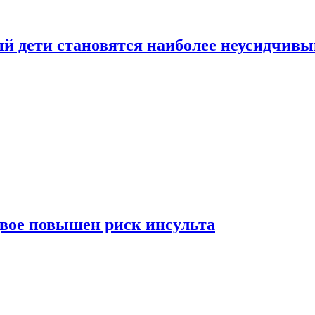
рый дети становятся наиболее неусидчив
вдвое повышен риск инсульта