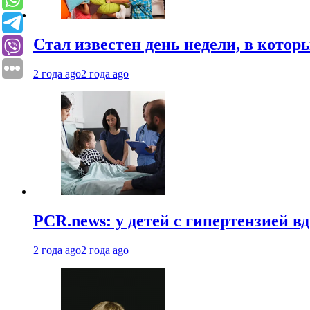
Стал известен день недели, в кото
2 года ago
2 года ago
PCR.news: у детей с гипертензией 
2 года ago
2 года ago