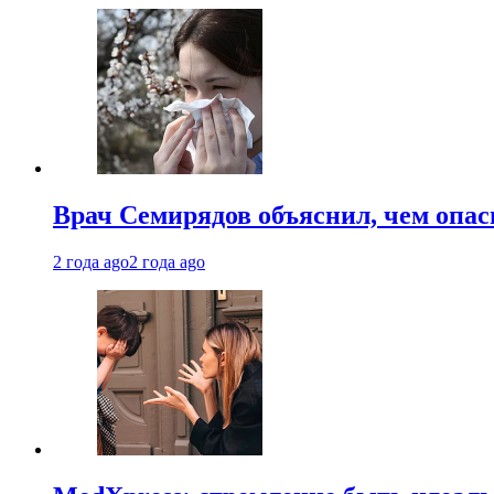
Врач Семирядов объяснил, чем опас
2 года ago
2 года ago