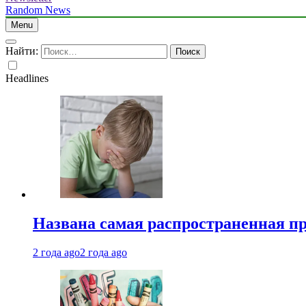
Random News
Menu
Найти:
Headlines
Названа самая распространенная п
2 года ago
2 года ago