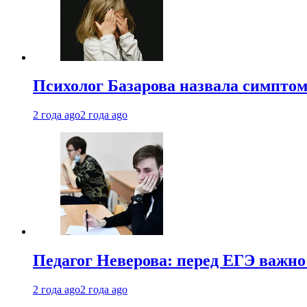
Психолог Базарова назвала симптом
2 года ago
2 года ago
Педагог Неверова: перед ЕГЭ важно
2 года ago
2 года ago