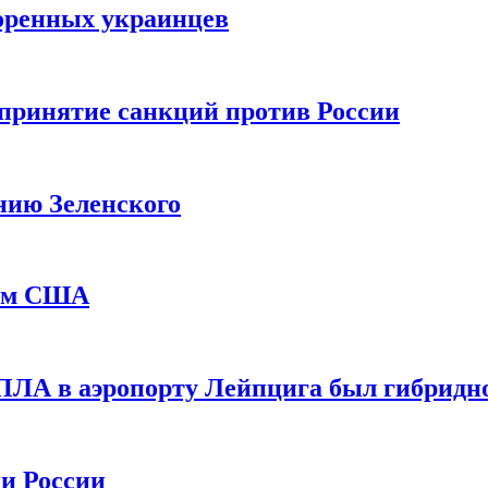
оренных украинцев
принятие санкций против России
нию Зеленского
еем США
ПЛА в аэропорту Лейпцига был гибридн
и России