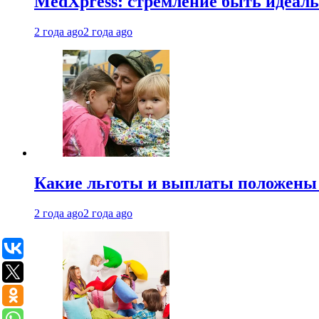
MedXpress: стремление быть идеаль
2 года ago
2 года ago
Какие льготы и выплаты положены
2 года ago
2 года ago