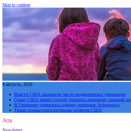
Skip to content
6 августа, 2026
Власти США раскрыли число выдворенных украинцев
Сенат США нашел способ ускорить принятие санкций пр
В Германии удивились одному решению Зеленского
Трамп похвастался крупным трофеем США
Дети
Newsletter