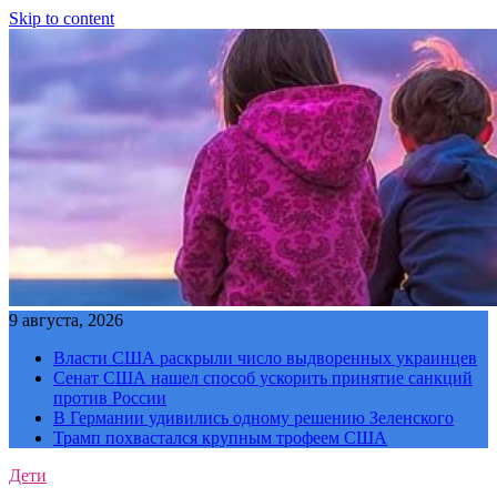
Skip to content
9 августа, 2026
Власти США раскрыли число выдворенных украинцев
Сенат США нашел способ ускорить принятие санкций
против России
В Германии удивились одному решению Зеленского
Трамп похвастался крупным трофеем США
Дети