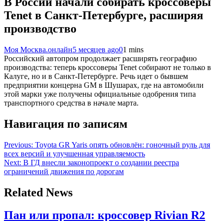
В России начали собирать кроссоверы
Tenet в Санкт-Петербурге, расширяя
производство
Моя Москва.онлайн
5 месяцев ago
0
1 mins
Российский автопром продолжает расширять географию
производства: теперь кроссоверы Tenet собирают не только в
Калуге, но и в Санкт-Петербурге. Речь идет о бывшем
предприятии концерна GM в Шушарах, где на автомобили
этой марки уже получены официальные одобрения типа
транспортного средства в начале марта.
Навигация по записям
Previous:
Toyota GR Yaris опять обновлён: гоночный руль для
всех версий и улучшенная управляемость
Next:
В ГД внесли законопроект о создании реестра
ограничений движения по дорогам
Related News
Пан или пропал: кроссовер Rivian R2