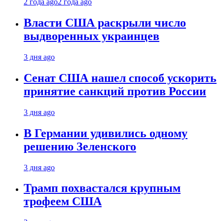
2 года ago
2 года ago
Власти США раскрыли число
выдворенных украинцев
3 дня ago
Сенат США нашел способ ускорить
принятие санкций против России
3 дня ago
В Германии удивились одному
решению Зеленского
3 дня ago
Трамп похвастался крупным
трофеем США