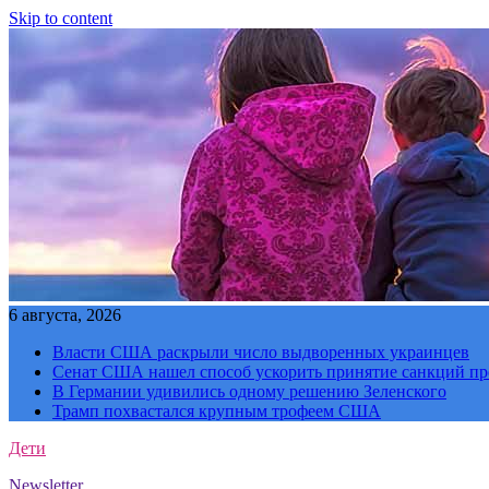
Skip to content
6 августа, 2026
Власти США раскрыли число выдворенных украинцев
Сенат США нашел способ ускорить принятие санкций пр
В Германии удивились одному решению Зеленского
Трамп похвастался крупным трофеем США
Дети
Newsletter