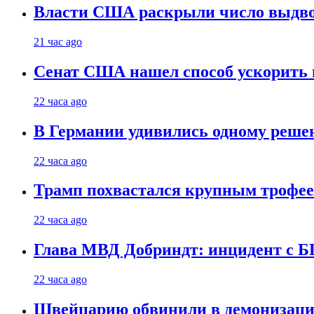
Власти США раскрыли число выдв
21 час ago
Сенат США нашел способ ускорить 
22 часа ago
В Германии удивились одному реше
22 часа ago
Трамп похвастался крупным троф
22 часа ago
Глава МВД Добриндт: инцидент с Б
22 часа ago
Швейцарию обвинили в демонизаци