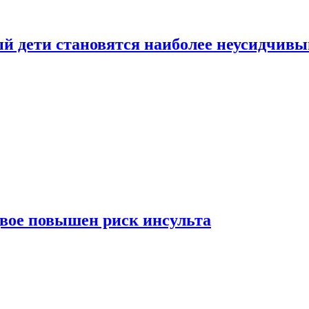
рый дети становятся наиболее неусидчив
вдвое повышен риск инсульта