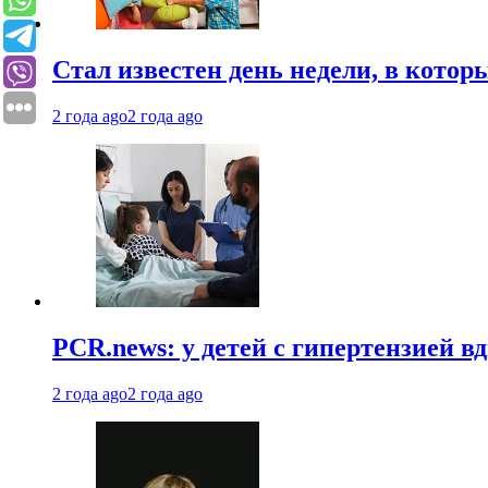
Стал известен день недели, в кото
2 года ago
2 года ago
PCR.news: у детей с гипертензией 
2 года ago
2 года ago