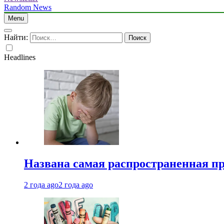
Random News
Menu
Найти:
Headlines
Названа самая распространенная п
2 года ago
2 года ago