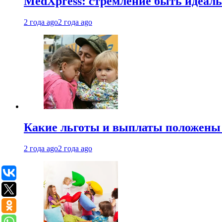
MedXpress: стремление быть идеаль
2 года ago
2 года ago
Какие льготы и выплаты положены
2 года ago
2 года ago