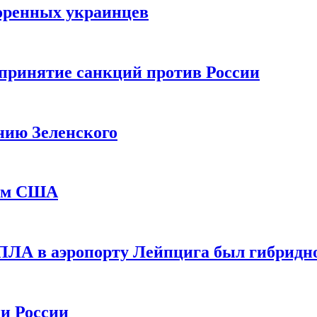
оренных украинцев
принятие санкций против России
нию Зеленского
еем США
ПЛА в аэропорту Лейпцига был гибридн
и России