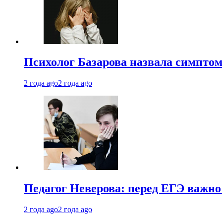
Психолог Базарова назвала симптом
2 года ago
2 года ago
Педагог Неверова: перед ЕГЭ важно
2 года ago
2 года ago