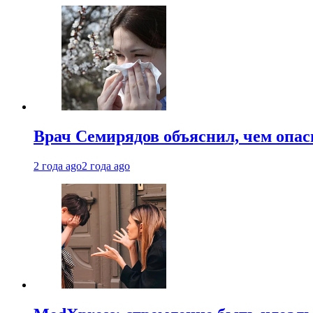
Врач Семирядов объяснил, чем опас
2 года ago
2 года ago