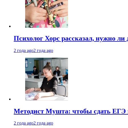
Психолог Хорс рассказал, нужно ли
2 года ago
2 года ago
Методист Мушта: чтобы сдать ЕГЭ н
2 года ago
2 года ago