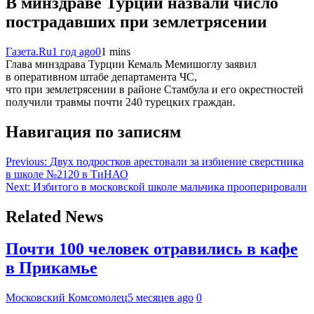
В минздраве Турции назвали число
пострадавших при землетрясении
Газета.Ru
1 год ago
0
1 mins
Глава минздрава Турции Кемаль Мемишоглу заявил
в оперативном штабе департамента ЧС,
что при землетрясении в районе Стамбула и его окрестностей
получили травмы почти 240 турецких граждан.
Навигация по записям
Previous:
Двух подростков арестовали за избиение сверстника
в школе №2120 в ТиНАО
Next:
Избитого в московской школе мальчика прооперировали
Related News
Почти 100 человек отравились в кафе
в Прикамье
Московский Комсомолец
5 месяцев ago
0