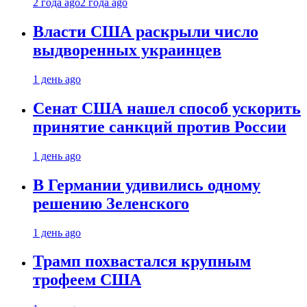
2 года ago
2 года ago
Власти США раскрыли число
выдворенных украинцев
1 день ago
Сенат США нашел способ ускорить
принятие санкций против России
1 день ago
В Германии удивились одному
решению Зеленского
1 день ago
Трамп похвастался крупным
трофеем США