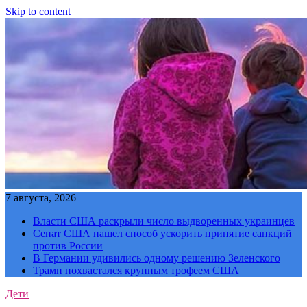
Skip to content
7 августа, 2026
Власти США раскрыли число выдворенных украинцев
Сенат США нашел способ ускорить принятие санкций
против России
В Германии удивились одному решению Зеленского
Трамп похвастался крупным трофеем США
Дети