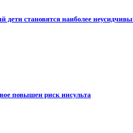
рый дети становятся наиболее неусидчив
вдвое повышен риск инсульта