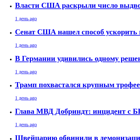
Власти США раскрыли число выдв
1 день ago
Сенат США нашел способ ускорить 
1 день ago
В Германии удивились одному реше
1 день ago
Трамп похвастался крупным троф
1 день ago
Глава МВД Добриндт: инцидент с Б
1 день ago
Швейцарию обвинили в демонизаци