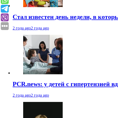
Стал известен день недели, в кото
2 года ago
2 года ago
PCR.news: у детей с гипертензией 
2 года ago
2 года ago