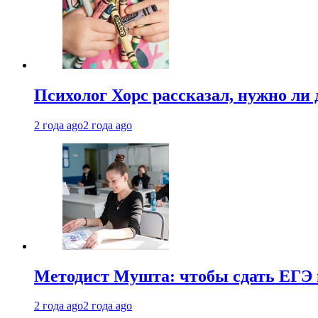
Психолог Хорс рассказал, нужно ли
2 года ago
2 года ago
Методист Мушта: чтобы сдать ЕГЭ н
2 года ago
2 года ago