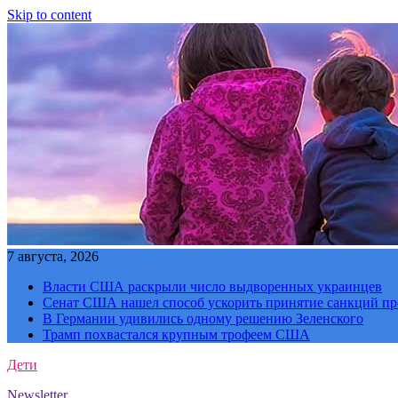
Skip to content
7 августа, 2026
Власти США раскрыли число выдворенных украинцев
Сенат США нашел способ ускорить принятие санкций пр
В Германии удивились одному решению Зеленского
Трамп похвастался крупным трофеем США
Дети
Newsletter