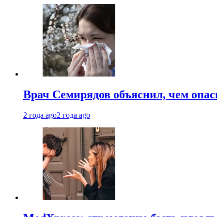
Врач Семирядов объяснил, чем опас
2 года ago
2 года ago