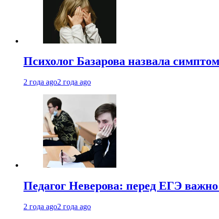
Психолог Базарова назвала симптом
2 года ago
2 года ago
Педагог Неверова: перед ЕГЭ важно
2 года ago
2 года ago