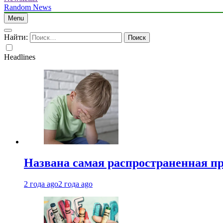
Random News
Menu
Найти:
Headlines
Названа самая распространенная п
2 года ago
2 года ago