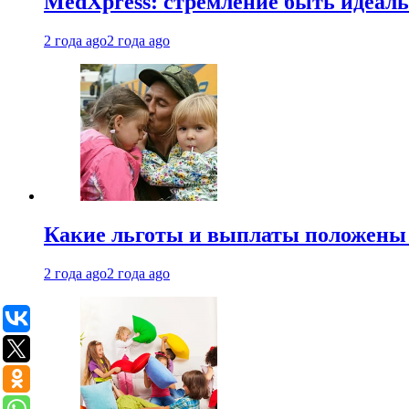
MedXpress: стремление быть идеаль
2 года ago
2 года ago
Какие льготы и выплаты положены
2 года ago
2 года ago