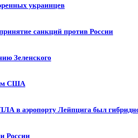
оренных украинцев
принятие санкций против России
нию Зеленского
еем США
ПЛА в аэропорту Лейпцига был гибридн
и России