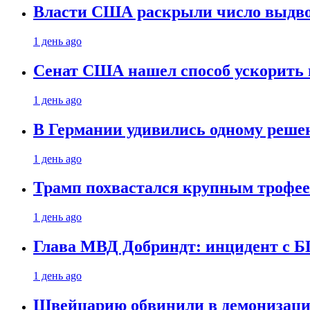
Власти США раскрыли число выдв
1 день ago
Сенат США нашел способ ускорить 
1 день ago
В Германии удивились одному реше
1 день ago
Трамп похвастался крупным троф
1 день ago
Глава МВД Добриндт: инцидент с Б
1 день ago
Швейцарию обвинили в демонизаци