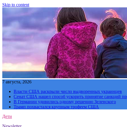
Skip to content
7 августа, 2026
Власти США раскрыли число выдворенных украинцев
Сенат США нашел способ ускорить принятие санкций пр
В Германии удивились одному решению Зеленского
Трамп похвастался крупным трофеем США
Дети
Newsletter