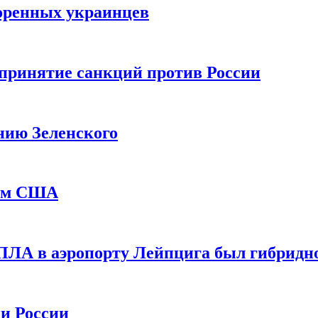
оренных украинцев
принятие санкций против России
нию Зеленского
еем США
ПЛА в аэропорту Лейпцига был гибридн
и России