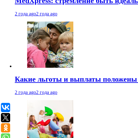
MedXpress: стремление быть идеаль
2 года ago
2 года ago
Какие льготы и выплаты положены
2 года ago
2 года ago