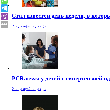
Стал известен день недели, в кото
2 года ago
2 года ago
PCR.news: у детей с гипертензией 
2 года ago
2 года ago