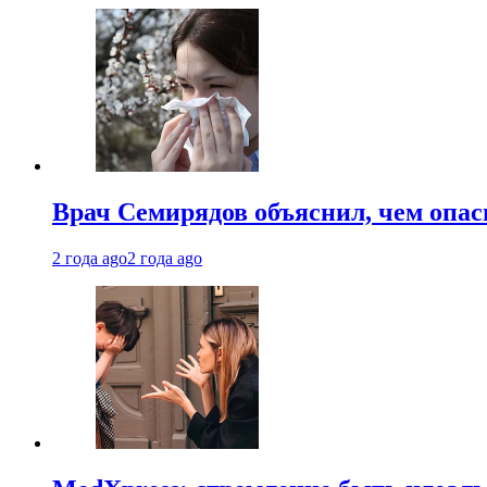
Врач Семирядов объяснил, чем опас
2 года ago
2 года ago