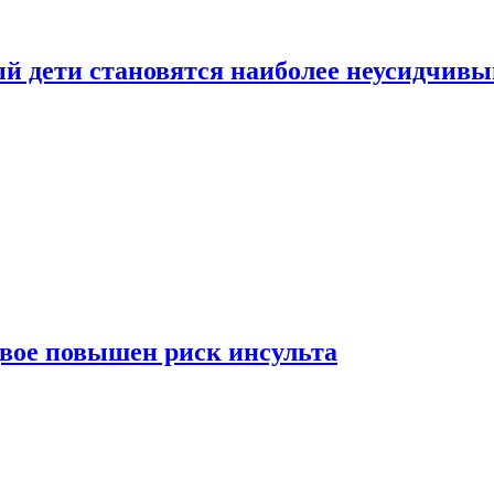
рый дети становятся наиболее неусидчив
вдвое повышен риск инсульта