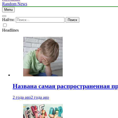
Random News
Menu
Найти:
Headlines
Названа самая распространенная п
2 года ago
2 года ago