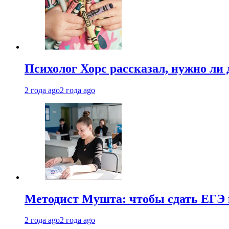
Психолог Хорс рассказал, нужно ли
2 года ago
2 года ago
Методист Мушта: чтобы сдать ЕГЭ н
2 года ago
2 года ago