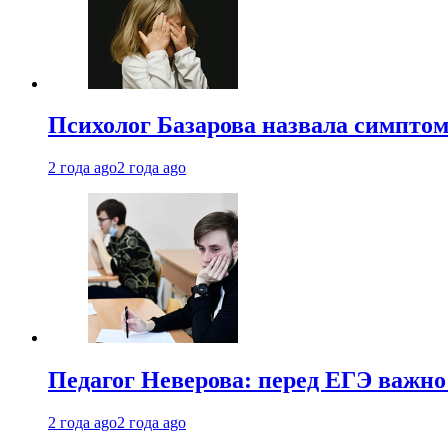
Психолог Базарова назвала симптом
2 года ago
2 года ago
Педагог Неверова: перед ЕГЭ важно
2 года ago
2 года ago