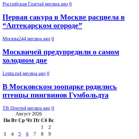
Российская Газета
4 месяца ago
0
Первая сакура в Москве расцвела в
“Аптекарском огороде”
Москва24
4 месяца ago
0
Москвичей предупредили о самом
холодном дне
Lenta.ru
4 месяца ago
0
В Московском зоопарке родились
птенцы пингвинов Гумбольдта
ТВ Центр
4 месяца ago
0
Август 2026
Пн
Вт
Ср
Чт
Пт
Сб
Вс
1
2
3
4
5
6
7
8
9