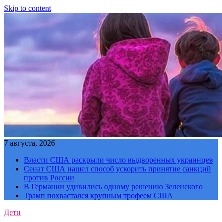
Skip to content
7 августа, 2026
Власти США раскрыли число выдворенных украинцев
Сенат США нашел способ ускорить принятие санкций
против России
В Германии удивились одному решению Зеленского
Трамп похвастался крупным трофеем США
Дети