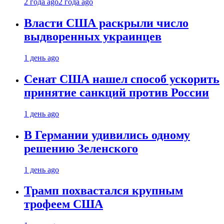
2 года ago
2 года ago
Власти США раскрыли число
выдворенных украинцев
1 день ago
Сенат США нашел способ ускорить
принятие санкций против России
1 день ago
В Германии удивились одному
решению Зеленского
1 день ago
Трамп похвастался крупным
трофеем США