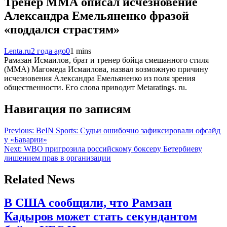
Тренер MMA описал исчезновение
Александра Емельяненко фразой
«поддался страстям»
Lenta.ru
2 года ago
0
1 mins
Рамазан Исмаилов, брат и тренер бойца смешанного стиля
(ММА) Магомеда Исмаилова, назвал возможную причину
исчезновения Александра Емельяненко из поля зрения
общественности. Его слова приводит Metaratings. ru.
Навигация по записям
Previous:
BeIN Sports: Судьи ошибочно зафиксировали офсайд
у «Баварии»
Next:
WBO пригрозила российскому боксеру Бетербиеву
лишением прав в организации
Related News
В США сообщили, что Рамзан
Кадыров может стать секундантом