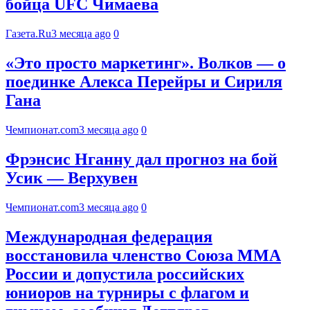
бойца UFC Чимаева
Газета.Ru
3 месяца ago
0
«Это просто маркетинг». Волков — о
поединке Алекса Перейры и Сириля
Гана
Чемпионат.com
3 месяца ago
0
Фрэнсис Нганну дал прогноз на бой
Усик — Верхувен
Чемпионат.com
3 месяца ago
0
Международная федерация
восстановила членство Союза ММА
России и допустила российских
юниоров на турниры с флагом и