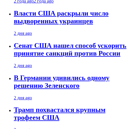
2 года ago
2 года ago
Власти США раскрыли число
выдворенных украинцев
2 дня ago
Сенат США нашел способ ускорить
принятие санкций против России
2 дня ago
В Германии удивились одному
решению Зеленского
2 дня ago
Трамп похвастался крупным
трофеем США