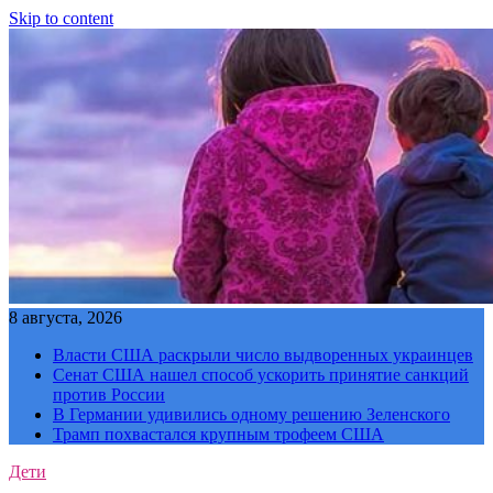
Skip to content
8 августа, 2026
Власти США раскрыли число выдворенных украинцев
Сенат США нашел способ ускорить принятие санкций
против России
В Германии удивились одному решению Зеленского
Трамп похвастался крупным трофеем США
Дети