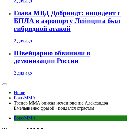
2 дня ago
Глава МВД Добриндт: инцидент с
БПЛА в аэропорту Лейпцига был
гибридной атакой
2 дня ago
Швейцарию обвинили в
демонизации России
2 дня ago
Home
Бокс/MMA
Тренер MMA описал исчезновение Александра
Емельяненко фразой «поддался страстям»
Бокс/MMA