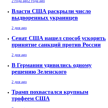
2 года ago
2 года ago
Власти США раскрыли число
выдворенных украинцев
2 дня ago
Сенат США нашел способ ускорить
принятие санкций против России
2 дня ago
В Германии удивились одному
решению Зеленского
2 дня ago
Трамп похвастался крупным
трофеем США