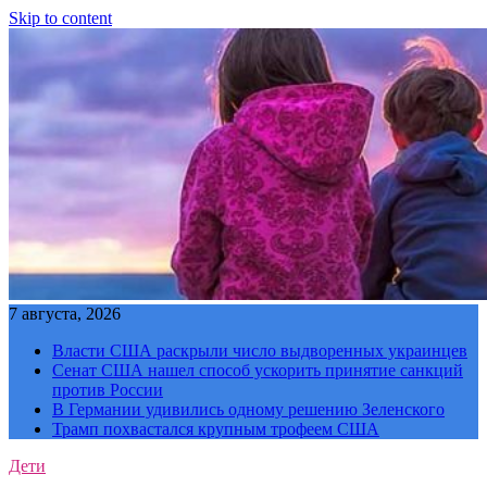
Skip to content
7 августа, 2026
Власти США раскрыли число выдворенных украинцев
Сенат США нашел способ ускорить принятие санкций
против России
В Германии удивились одному решению Зеленского
Трамп похвастался крупным трофеем США
Дети