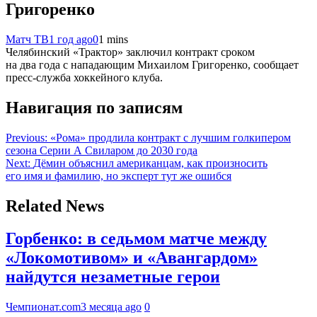
Григоренко
Матч ТВ
1 год ago
0
1 mins
Челябинский «Трактор» заключил контракт сроком
на два года с нападающим Михаилом Григоренко, сообщает
пресс‑служба хоккейного клуба.
Навигация по записям
Previous:
«Рома» продлила контракт с лучшим голкипером
сезона Серии А Свиларом до 2030 года
Next:
Дёмин объяснил американцам, как произносить
его имя и фамилию, но эксперт тут же ошибся
Related News
Горбенко: в седьмом матче между
«Локомотивом» и «Авангардом»
найдутся незаметные герои
Чемпионат.com
3 месяца ago
0