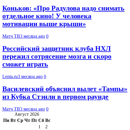
Коньков: «Про Радулова надо снимать
отдельное кино! У человека
мотивации выше крыши»
Матч ТВ
3 месяца ago
0
Российский защитник клуба НХЛ
пережил сотрясение мозга и скоро
сможет играть
Lenta.ru
3 месяца ago
0
Василевский объяснил вылет «Тампы»
из Кубка Стэнли в первом раунде
Матч ТВ
3 месяца ago
0
Август 2026
Пн
Вт
Ср
Чт
Пт
Сб
Вс
1
2