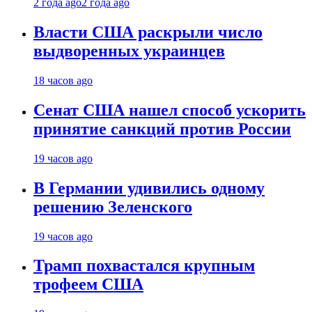
2 года ago
2 года ago
Власти США раскрыли число
выдворенных украинцев
18 часов ago
Сенат США нашел способ ускорить
принятие санкций против России
19 часов ago
В Германии удивились одному
решению Зеленского
19 часов ago
Трамп похвастался крупным
трофеем США