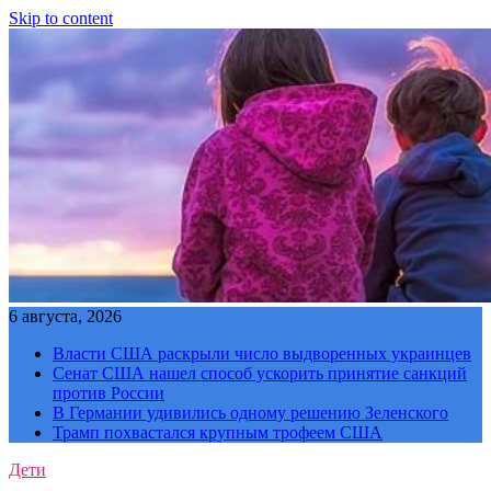
Skip to content
6 августа, 2026
Власти США раскрыли число выдворенных украинцев
Сенат США нашел способ ускорить принятие санкций
против России
В Германии удивились одному решению Зеленского
Трамп похвастался крупным трофеем США
Дети