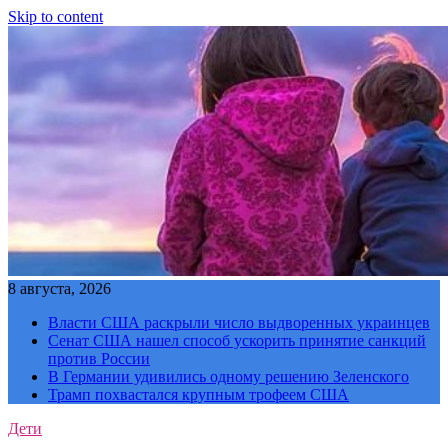
Skip to content
8 августа, 2026
Власти США раскрыли число выдворенных украинцев
Сенат США нашел способ ускорить принятие санкций
против России
В Германии удивились одному решению Зеленского
Трамп похвастался крупным трофеем США
Дети