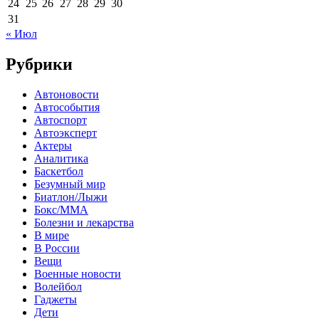
24
25
26
27
28
29
30
31
« Июл
Рубрики
Автоновости
Автособытия
Автоспорт
Автоэксперт
Актеры
Аналитика
Баскетбол
Безумный мир
Биатлон/Лыжи
Бокс/MMA
Болезни и лекарства
В мире
В России
Вещи
Военные новости
Волейбол
Гаджеты
Дети