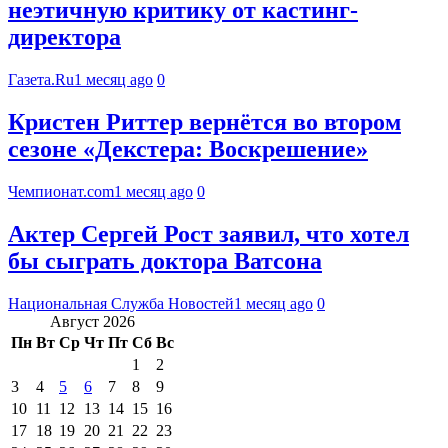
неэтичную критику от кастинг-
директора
Газета.Ru
1 месяц ago
0
Кристен Риттер вернётся во втором
сезоне «Декстера: Воскрешение»
Чемпионат.com
1 месяц ago
0
Актер Сергей Рост заявил, что хотел
бы сыграть доктора Ватсона
Национальная Служба Новостей
1 месяц ago
0
Август 2026
Пн
Вт
Ср
Чт
Пт
Сб
Вс
1
2
3
4
5
6
7
8
9
10
11
12
13
14
15
16
17
18
19
20
21
22
23