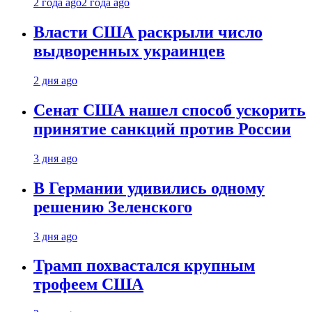
2 года ago
2 года ago
Власти США раскрыли число
выдворенных украинцев
2 дня ago
Сенат США нашел способ ускорить
принятие санкций против России
3 дня ago
В Германии удивились одному
решению Зеленского
3 дня ago
Трамп похвастался крупным
трофеем США