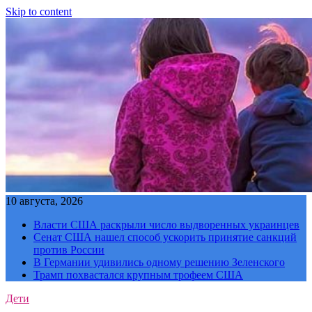
Skip to content
10 августа, 2026
Власти США раскрыли число выдворенных украинцев
Сенат США нашел способ ускорить принятие санкций
против России
В Германии удивились одному решению Зеленского
Трамп похвастался крупным трофеем США
Дети