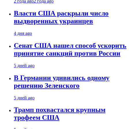
2 года ago
2 года ago
Власти США раскрыли число
выдворенных украинцев
4 дня ago
Сенат США нашел способ ускорить
принятие санкций против России
5 дней ago
В Германии удивились одному
решению Зеленского
5 дней ago
Трамп похвастался крупным
трофеем США