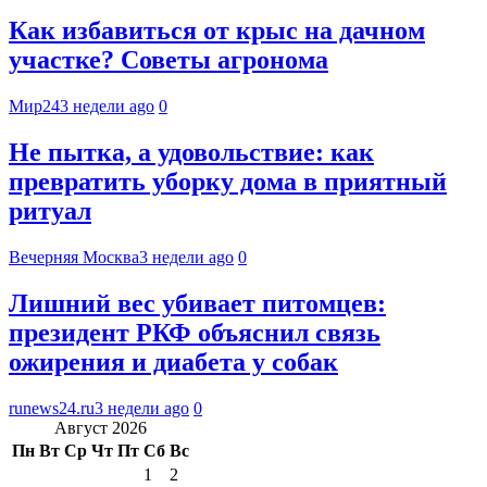
Как избавиться от крыс на дачном
участке? Советы агронома
Мир24
3 недели ago
0
Не пытка, а удовольствие: как
превратить уборку дома в приятный
ритуал
Вечерняя Москва
3 недели ago
0
Лишний вес убивает питомцев:
президент РКФ объяснил связь
ожирения и диабета у собак
runews24.ru
3 недели ago
0
Август 2026
Пн
Вт
Ср
Чт
Пт
Сб
Вс
1
2