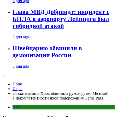
3 дня ago
Глава МВД Добриндт: инцидент с
БПЛА в аэропорту Лейпцига был
гибридной атакой
3 дня ago
Швейцарию обвинили в
демонизации России
3 дня ago
Home
Игры
Создательница Xbox обвинила руководство Microsoft
в некомпетентности из-за подорожания Game Pass
Игры