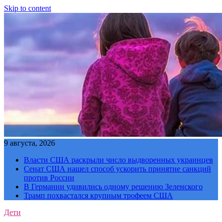
Skip to content
9 августа, 2026
Власти США раскрыли число выдворенных украинцев
Сенат США нашел способ ускорить принятие санкций
против России
В Германии удивились одному решению Зеленского
Трамп похвастался крупным трофеем США
Дети