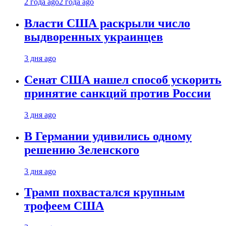
2 года ago
2 года ago
Власти США раскрыли число
выдворенных украинцев
3 дня ago
Сенат США нашел способ ускорить
принятие санкций против России
3 дня ago
В Германии удивились одному
решению Зеленского
3 дня ago
Трамп похвастался крупным
трофеем США