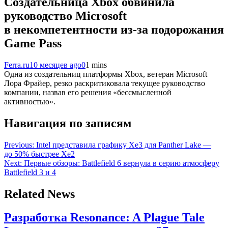
Создательница Xbox обвинила
руководство Microsoft
в некомпетентности из-за подорожания
Game Pass
Ferra.ru
10 месяцев ago
0
1 mins
Одна из создательниц платформы Xbox, ветеран Microsoft
Лора Фрайер, резко раскритиковала текущее руководство
компании, назвав его решения «бессмысленной
активностью».
Навигация по записям
Previous:
Intel представила графику Xe3 для Panther Lake —
до 50% быстрее Xe2
Next:
Первые обзоры: Battlefield 6 вернула в серию атмосферу
Battlefield 3 и 4
Related News
Разработка Resonance: A Plague Tale