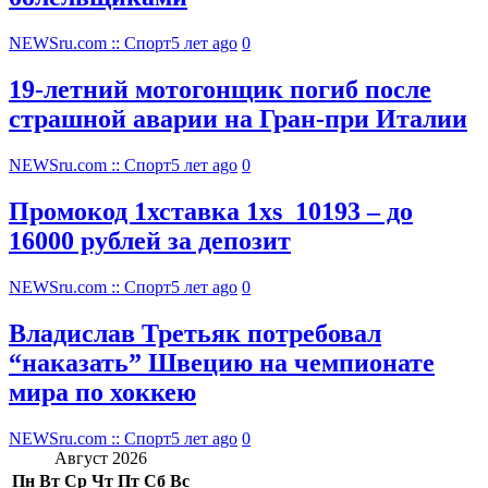
NEWSru.com :: Спорт
5 лет ago
0
19-летний мотогонщик погиб после
страшной аварии на Гран-при Италии
NEWSru.com :: Спорт
5 лет ago
0
Промокод 1хставка 1xs_10193 – до
16000 рублей за депозит
NEWSru.com :: Спорт
5 лет ago
0
Владислав Третьяк потребовал
“наказать” Швецию на чемпионате
мира по хоккею
NEWSru.com :: Спорт
5 лет ago
0
Август 2026
Пн
Вт
Ср
Чт
Пт
Сб
Вс