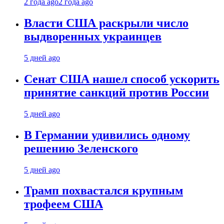
2 года ago
2 года ago
Власти США раскрыли число
выдворенных украинцев
5 дней ago
Сенат США нашел способ ускорить
принятие санкций против России
5 дней ago
В Германии удивились одному
решению Зеленского
5 дней ago
Трамп похвастался крупным
трофеем США