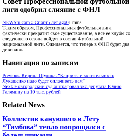
Совет Профессиональной футбольной
лиги одобрил слияние с ФНЛ
NEWSru.com :: Спорт
5 лет ago
0
1 mins
Таким образом, Профессиональная футбольная лига
фактически прекратит свое существование, а все ее клубы со
следующего сезона войдут в состав Футбольной
национальной лиги. Ожидается, что теперь в ФНЛ будет два
дивизиона.
Навигация по записям
Previous:
Кирилл Шулика: “Капризы и мстительность
Лукашенко надо будет оплачивать нам”
Next:
Новгородский суд оштрафовал экс-депутата Юлию
Галямину на 10 тыс. рублей
Related News
Коллектив канувшего в Лету
“Тамбова” тепло попрощался с
болельщиками