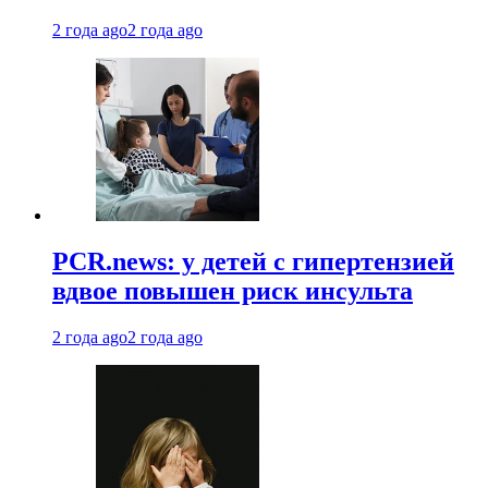
2 года ago
2 года ago
PCR.news: у детей с гипертензией
вдвое повышен риск инсульта
2 года ago
2 года ago