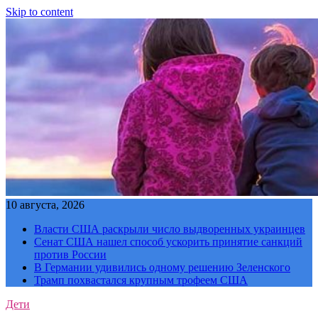
Skip to content
10 августа, 2026
Власти США раскрыли число выдворенных украинцев
Сенат США нашел способ ускорить принятие санкций
против России
В Германии удивились одному решению Зеленского
Трамп похвастался крупным трофеем США
Дети