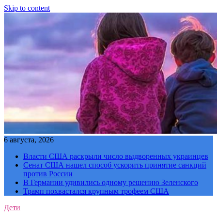
Skip to content
6 августа, 2026
Власти США раскрыли число выдворенных украинцев
Сенат США нашел способ ускорить принятие санкций
против России
В Германии удивились одному решению Зеленского
Трамп похвастался крупным трофеем США
Дети