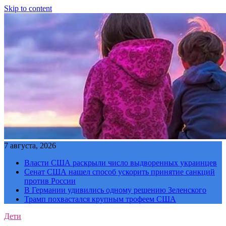
Skip to content
7 августа, 2026
Власти США раскрыли число выдворенных украинцев
Сенат США нашел способ ускорить принятие санкций
против России
В Германии удивились одному решению Зеленского
Трамп похвастался крупным трофеем США
Дети