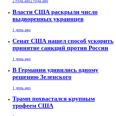
2 года ago
2 года ago
Власти США раскрыли число
выдворенных украинцев
1 день ago
Сенат США нашел способ ускорить
принятие санкций против России
1 день ago
В Германии удивились одному
решению Зеленского
1 день ago
Трамп похвастался крупным
трофеем США