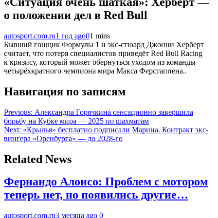
«Ситуация очень шаткая»: Херберт —
о положении дел в Red Bull
autosport.com.ru
1 год ago
0
1 mins
Бывший гонщик Формулы 1 и экс-стюард Джонни Херберт
считает, что потеря специалистов приведёт Red Bull Racing
к кризису, который может обернуться уходом из команды
четырёхкратного чемпиона мира Макса Ферстаппена..
Навигация по записям
Previous:
Александра Горячкина сенсационно завершила
борьбу на Кубке мира — 2025 по шахматам
Next:
«Крылья» бесплатно подписали Марина. Контракт экс-
вингера «Оренбурга» — до 2028-го
Related News
Фернандо Алонсо: Проблем с мотором
теперь нет, но появились другие…
autosport.com.ru
3 месяца ago
0