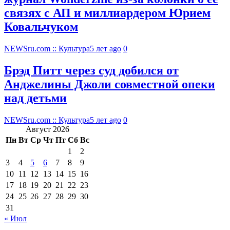
связях с АП и миллиардером Юрием
Ковальчуком
NEWSru.com :: Культура
5 лет ago
0
Брэд Питт через суд добился от
Анджелины Джоли совместной опеки
над детьми
NEWSru.com :: Культура
5 лет ago
0
Август 2026
Пн
Вт
Ср
Чт
Пт
Сб
Вс
1
2
3
4
5
6
7
8
9
10
11
12
13
14
15
16
17
18
19
20
21
22
23
24
25
26
27
28
29
30
31
« Июл