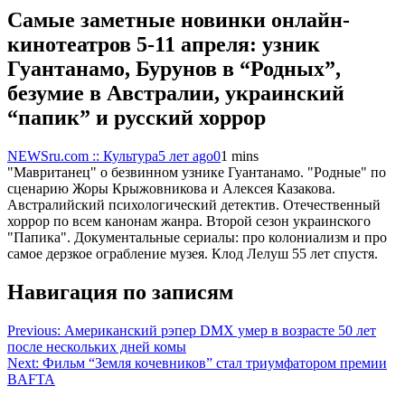
Самые заметные новинки онлайн-
кинотеатров 5-11 апреля: узник
Гуантанамо, Бурунов в “Родных”,
безумие в Австралии, украинский
“папик” и русский хоррор
NEWSru.com :: Культура
5 лет ago
0
1 mins
"Мавританец" о безвинном узнике Гуантанамо. "Родные" по
сценарию Жоры Крыжовникова и Алексея Казакова.
Австралийский психологический детектив. Отечественный
хоррор по всем канонам жанра. Второй сезон украинского
"Папика". Документальные сериалы: про колониализм и про
самое дерзкое ограбление музея. Клод Лелуш 55 лет спустя.
Навигация по записям
Previous:
Американский рэпер DMX умер в возрасте 50 лет
после нескольких дней комы
Next:
Фильм “Земля кочевников” стал триумфатором премии
BAFTA