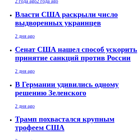
2 года ago
2 года ago
Власти США раскрыли число
выдворенных украинцев
2 дня ago
Сенат США нашел способ ускорить
принятие санкций против России
2 дня ago
В Германии удивились одному
решению Зеленского
2 дня ago
Трамп похвастался крупным
трофеем США