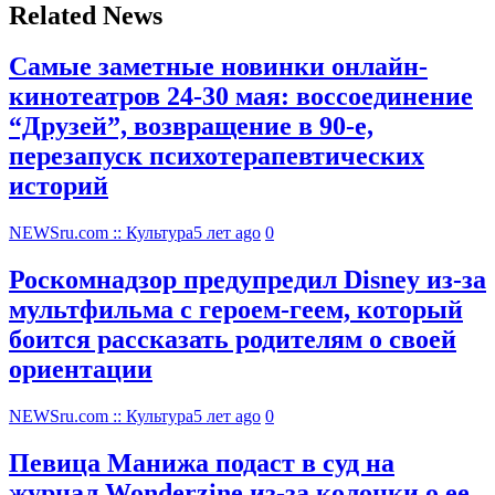
Related News
Самые заметные новинки онлайн-
кинотеатров 24-30 мая: воссоединение
“Друзей”, возвращение в 90-е,
перезапуск психотерапевтических
историй
NEWSru.com :: Культура
5 лет ago
0
Роскомнадзор предупредил Disney из-за
мультфильма c героем-геем, который
боится рассказать родителям о своей
ориентации
NEWSru.com :: Культура
5 лет ago
0
Певица Манижа подаст в суд на
журнал Wonderzine из-за колонки о ее