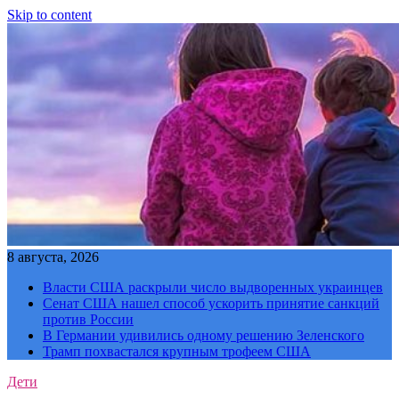
Skip to content
8 августа, 2026
Власти США раскрыли число выдворенных украинцев
Сенат США нашел способ ускорить принятие санкций
против России
В Германии удивились одному решению Зеленского
Трамп похвастался крупным трофеем США
Дети