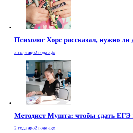
Психолог Хорс рассказал, нужно ли
2 года ago
2 года ago
Методист Мушта: чтобы сдать ЕГЭ н
2 года ago
2 года ago