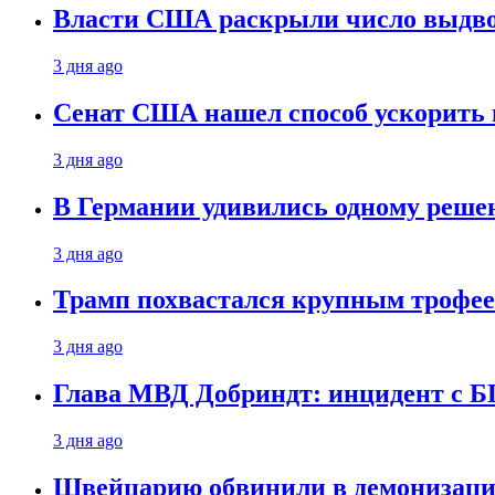
Власти США раскрыли число выдв
3 дня ago
Сенат США нашел способ ускорить 
3 дня ago
В Германии удивились одному реше
3 дня ago
Трамп похвастался крупным троф
3 дня ago
Глава МВД Добриндт: инцидент с Б
3 дня ago
Швейцарию обвинили в демонизаци