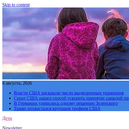
Skip to content
8 августа, 2026
Власти США раскрыли число выдворенных украинцев
Сенат США нашел способ ускорить принятие санкций пр
В Германии удивились одному решению Зеленского
Трамп похвастался крупным трофеем США
Дети
Newsletter