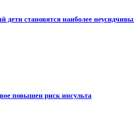
рый дети становятся наиболее неусидчив
вдвое повышен риск инсульта