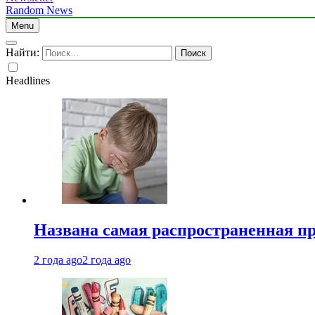
Random News
Menu
Найти:
Headlines
Названа самая распространенная п
2 года ago
2 года ago