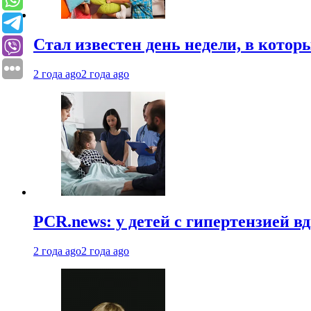
Стал известен день недели, в кото
2 года ago
2 года ago
PCR.news: у детей с гипертензией 
2 года ago
2 года ago