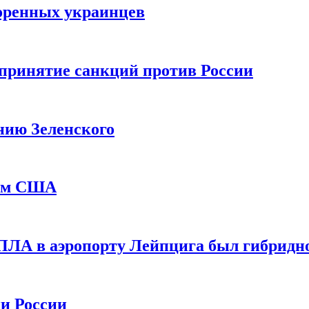
оренных украинцев
принятие санкций против России
нию Зеленского
еем США
ПЛА в аэропорту Лейпцига был гибридн
и России