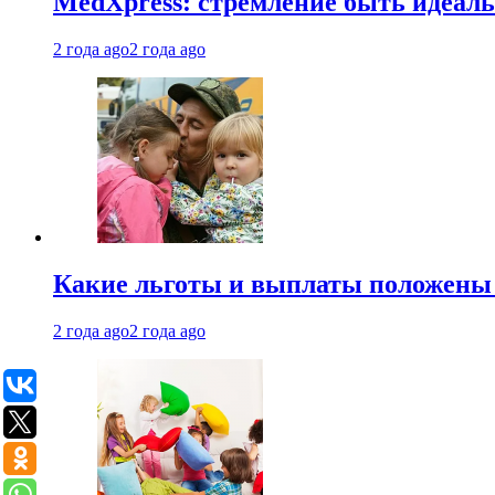
MedXpress: стремление быть идеаль
2 года ago
2 года ago
Какие льготы и выплаты положены
2 года ago
2 года ago