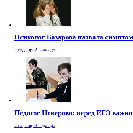
Психолог Базарова назвала симптом
2 года ago
2 года ago
Педагог Неверова: перед ЕГЭ важно
2 года ago
2 года ago