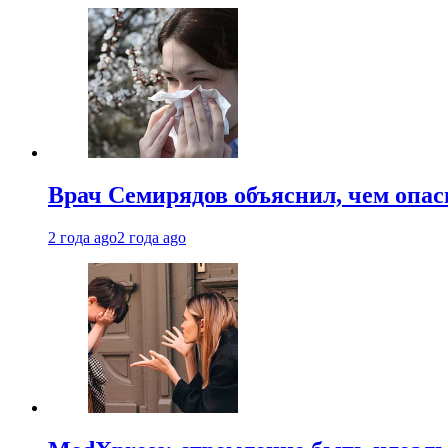
Врач Семирядов объяснил, чем опас
2 года ago
2 года ago