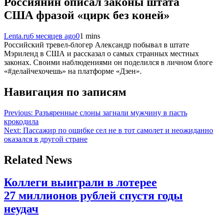
Россиянин описал законы штата
США фразой «цирк без коней»
Lenta.ru
6 месяцев ago
0
1 mins
Российский тревел-блогер Александр побывал в штате
Мэриленд в США и рассказал о самых странных местных
законах. Своими наблюдениями он поделился в личном блоге
«#делайчехочешь» на платформе «Дзен».
Навигация по записям
Previous:
Разъяренные слоны загнали мужчину в пасть
крокодила
Next:
Пассажир по ошибке сел не в тот самолет и неожиданно
оказался в другой стране
Related News
Коллеги выиграли в лотерее
27 миллионов рублей спустя годы
неудач