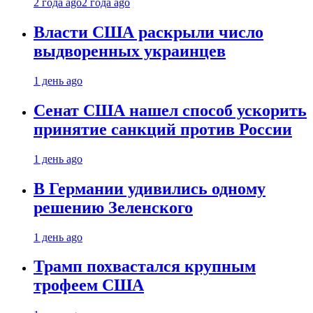
2 года ago
2 года ago
Власти США раскрыли число
выдворенных украинцев
1 день ago
Сенат США нашел способ ускорить
принятие санкций против России
1 день ago
В Германии удивились одному
решению Зеленского
1 день ago
Трамп похвастался крупным
трофеем США