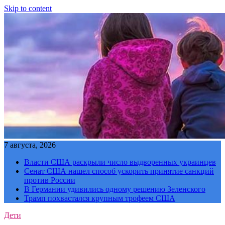
Skip to content
7 августа, 2026
Власти США раскрыли число выдворенных украинцев
Сенат США нашел способ ускорить принятие санкций
против России
В Германии удивились одному решению Зеленского
Трамп похвастался крупным трофеем США
Дети