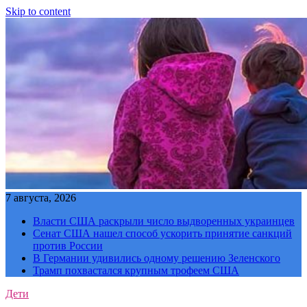
Skip to content
7 августа, 2026
Власти США раскрыли число выдворенных украинцев
Сенат США нашел способ ускорить принятие санкций
против России
В Германии удивились одному решению Зеленского
Трамп похвастался крупным трофеем США
Дети