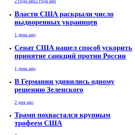
2 года ago
2 года ago
Власти США раскрыли число
выдворенных украинцев
1 день ago
Сенат США нашел способ ускорить
принятие санкций против России
1 день ago
В Германии удивились одному
решению Зеленского
2 дня ago
Трамп похвастался крупным
трофеем США