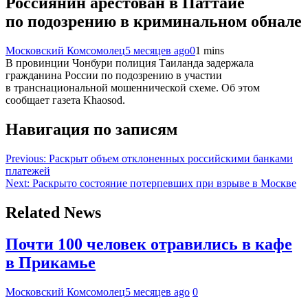
Россиянин арестован в Паттайе
по подозрению в криминальном обнале
Московский Комсомолец
5 месяцев ago
0
1 mins
В провинции Чонбури полиция Таиланда задержала
гражданина России по подозрению в участии
в транснациональной мошеннической схеме. Об этом
сообщает газета Khaosod.
Навигация по записям
Previous:
Раскрыт объем отклоненных российскими банками
платежей
Next:
Раскрыто состояние потерпевших при взрыве в Москве
Related News
Почти 100 человек отравились в кафе
в Прикамье
Московский Комсомолец
5 месяцев ago
0