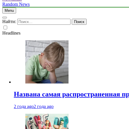
Random News
Menu
Найти:
Headlines
Названа самая распространенная п
2 года ago
2 года ago