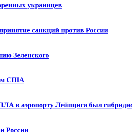
оренных украинцев
принятие санкций против России
нию Зеленского
еем США
ПЛА в аэропорту Лейпцига был гибридн
и России