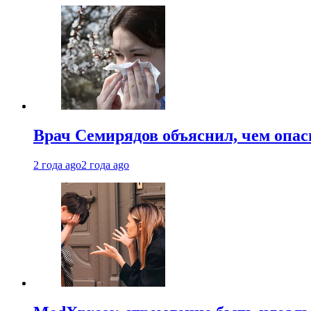
Врач Семирядов объяснил, чем опас
2 года ago
2 года ago