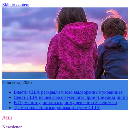
Skip to content
9 августа, 2026
Власти США раскрыли число выдворенных украинцев
Сенат США нашел способ ускорить принятие санкций пр
В Германии удивились одному решению Зеленского
Трамп похвастался крупным трофеем США
Дети
Newsletter