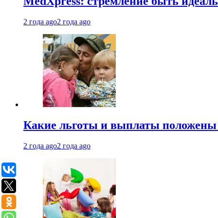
MedXpress: стремление быть идеаль
2 года ago
2 года ago
Какие льготы и выплаты положены
2 года ago
2 года ago