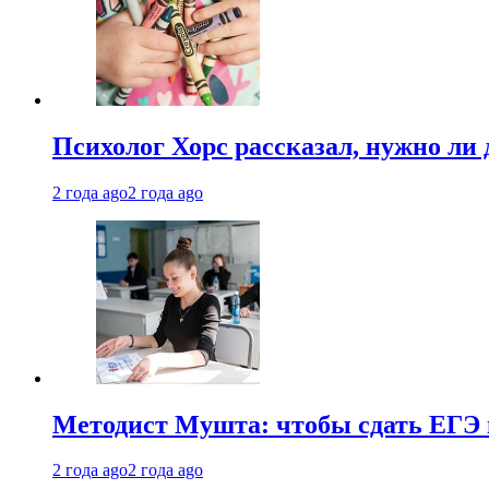
Психолог Хорс рассказал, нужно ли
2 года ago
2 года ago
Методист Мушта: чтобы сдать ЕГЭ н
2 года ago
2 года ago