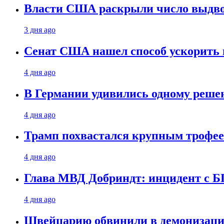
Власти США раскрыли число выдв
3 дня ago
Сенат США нашел способ ускорить 
4 дня ago
В Германии удивились одному реше
4 дня ago
Трамп похвастался крупным троф
4 дня ago
Глава МВД Добриндт: инцидент с Б
4 дня ago
Швейцарию обвинили в демонизаци