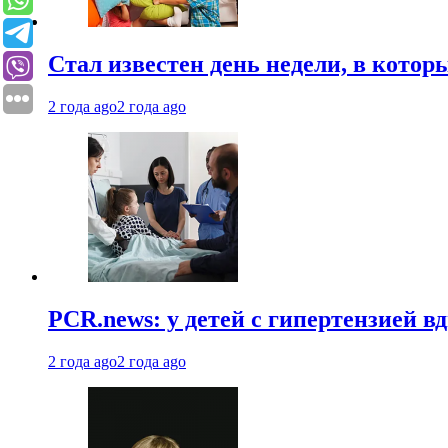
Стал известен день недели, в кото
2 года ago
2 года ago
PCR.news: у детей с гипертензией 
2 года ago
2 года ago