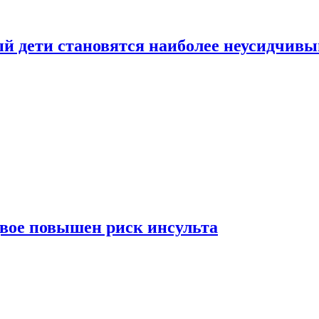
рый дети становятся наиболее неусидчив
вдвое повышен риск инсульта