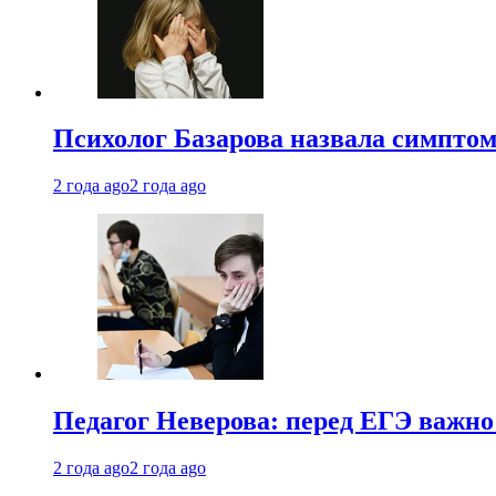
Психолог Базарова назвала симптом
2 года ago
2 года ago
Педагог Неверова: перед ЕГЭ важно
2 года ago
2 года ago