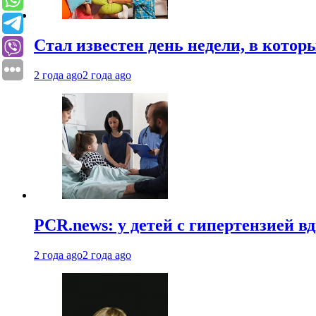
Стал известен день недели, в кото
2 года ago
2 года ago
PCR.news: у детей с гипертензией 
2 года ago
2 года ago