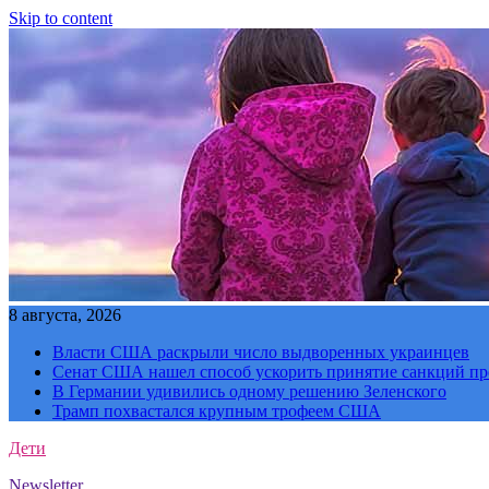
Skip to content
8 августа, 2026
Власти США раскрыли число выдворенных украинцев
Сенат США нашел способ ускорить принятие санкций пр
В Германии удивились одному решению Зеленского
Трамп похвастался крупным трофеем США
Дети
Newsletter