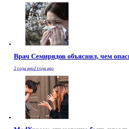
Врач Семирядов объяснил, чем опас
2 года ago
2 года ago