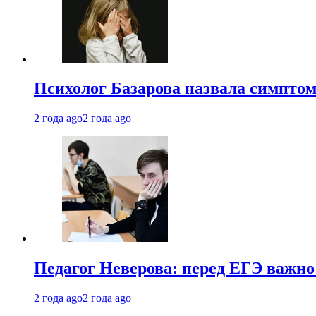
Психолог Базарова назвала симптом
2 года ago
2 года ago
Педагог Неверова: перед ЕГЭ важно
2 года ago
2 года ago