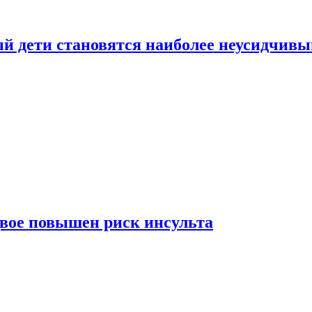
рый дети становятся наиболее неусидчив
вдвое повышен риск инсульта