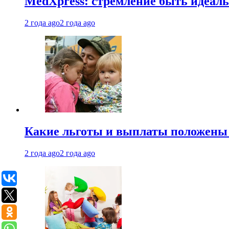
MedXpress: стремление быть идеаль
2 года ago
2 года ago
Какие льготы и выплаты положены
2 года ago
2 года ago