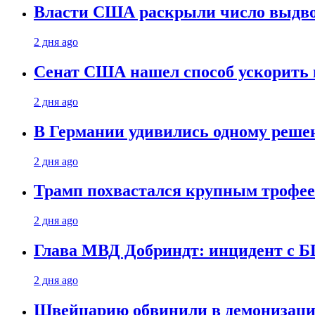
Власти США раскрыли число выдв
2 дня ago
Сенат США нашел способ ускорить 
2 дня ago
В Германии удивились одному реше
2 дня ago
Трамп похвастался крупным троф
2 дня ago
Глава МВД Добриндт: инцидент с Б
2 дня ago
Швейцарию обвинили в демонизаци