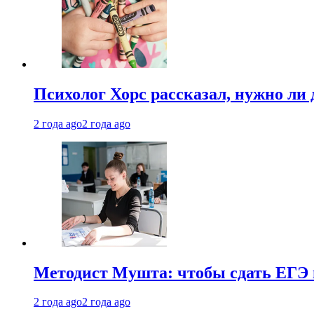
Психолог Хорс рассказал, нужно ли
2 года ago
2 года ago
Методист Мушта: чтобы сдать ЕГЭ н
2 года ago
2 года ago