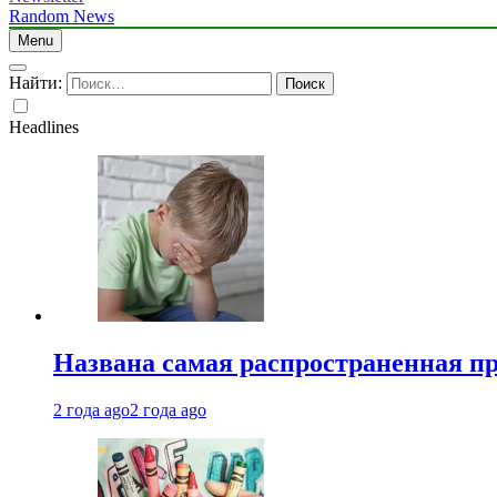
Random News
Menu
Найти:
Headlines
Названа самая распространенная п
2 года ago
2 года ago