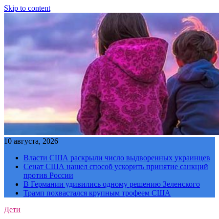
Skip to content
10 августа, 2026
Власти США раскрыли число выдворенных украинцев
Сенат США нашел способ ускорить принятие санкций
против России
В Германии удивились одному решению Зеленского
Трамп похвастался крупным трофеем США
Дети