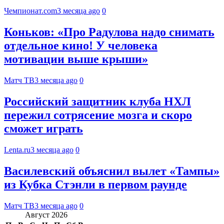
Чемпионат.com
3 месяца ago
0
Коньков: «Про Радулова надо снимать
отдельное кино! У человека
мотивации выше крыши»
Матч ТВ
3 месяца ago
0
Российский защитник клуба НХЛ
пережил сотрясение мозга и скоро
сможет играть
Lenta.ru
3 месяца ago
0
Василевский объяснил вылет «Тампы»
из Кубка Стэнли в первом раунде
Матч ТВ
3 месяца ago
0
Август 2026