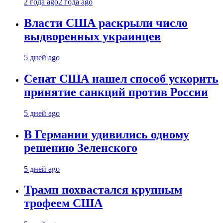
2 года ago
2 года ago
Власти США раскрыли число
выдворенных украинцев
5 дней ago
Сенат США нашел способ ускорить
принятие санкций против России
5 дней ago
В Германии удивились одному
решению Зеленского
5 дней ago
Трамп похвастался крупным
трофеем США