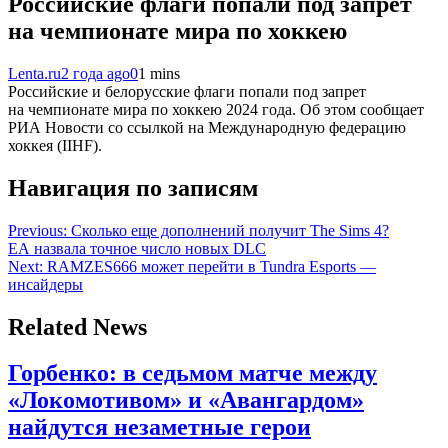
Российские флаги попали под запрет
на чемпионате мира по хоккею
Lenta.ru
2 года ago
0
1 mins
Российские и белорусские флаги попали под запрет
на чемпионате мира по хоккею 2024 года. Об этом сообщает
РИА Новости со ссылкой на Международную федерацию
хоккея (IIHF).
Навигация по записям
Previous:
Сколько еще дополнений получит The Sims 4?
EA назвала точное число новых DLC
Next:
RAMZES666 может перейти в Tundra Esports —
инсайдеры
Related News
Горбенко: в седьмом матче между
«Локомотивом» и «Авангардом»
найдутся незаметные герои