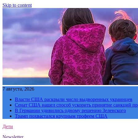
Skip to content
7 августа, 2026
Власти США раскрыли число выдворенных украинцев
Сенат США нашел способ ускорить принятие санкций пр
В Германии удивились одному решению Зеленского
Трамп похвастался крупным трофеем США
Дети
Newsletter