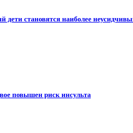
рый дети становятся наиболее неусидчив
вдвое повышен риск инсульта