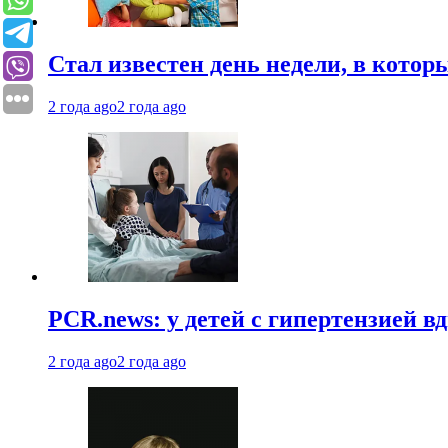
Стал известен день недели, в кото
2 года ago
2 года ago
PCR.news: у детей с гипертензией 
2 года ago
2 года ago