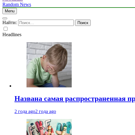
Random News
Menu
Найти:
Headlines
Названа самая распространенная п
2 года ago
2 года ago