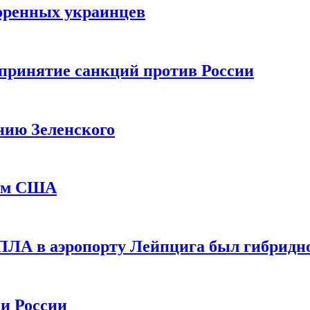
оренных украинцев
принятие санкций против России
нию Зеленского
еем США
ПЛА в аэропорту Лейпцига был гибридн
и России