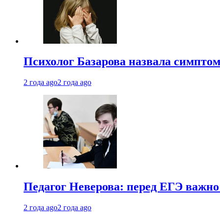
Психолог Базарова назвала симптом
2 года ago
2 года ago
Педагог Неверова: перед ЕГЭ важно
2 года ago
2 года ago