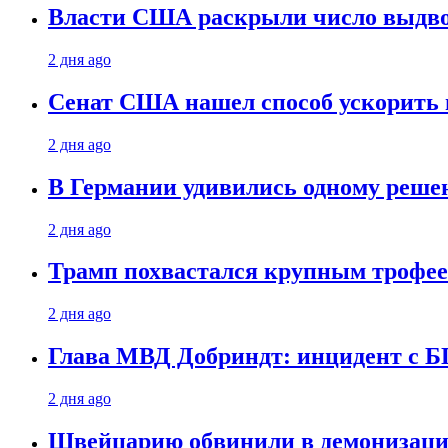
Власти США раскрыли число выдв
2 дня ago
Сенат США нашел способ ускорить 
2 дня ago
В Германии удивились одному реше
2 дня ago
Трамп похвастался крупным троф
2 дня ago
Глава МВД Добриндт: инцидент с Б
2 дня ago
Швейцарию обвинили в демонизаци