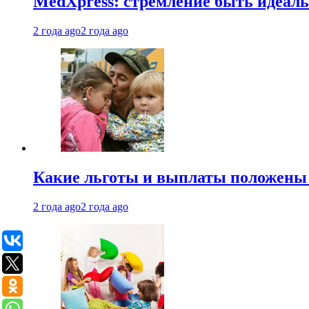
MedXpress: стремление быть идеаль
2 года ago
2 года ago
Какие льготы и выплаты положены
2 года ago
2 года ago