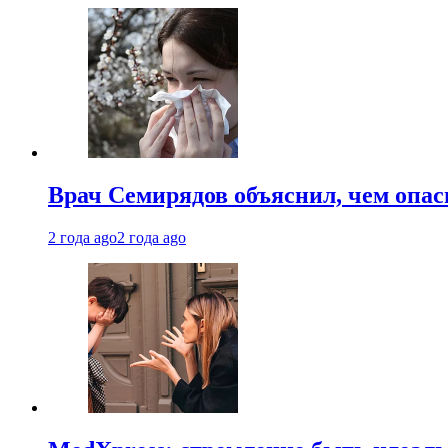
Врач Семирядов объяснил, чем опас
2 года ago
2 года ago