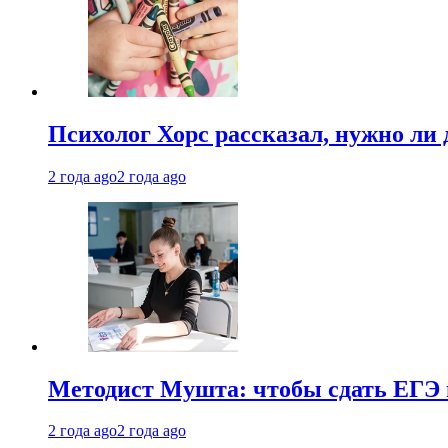
Психолог Хорс рассказал, нужно ли
2 года ago
2 года ago
Методист Мушта: чтобы сдать ЕГЭ н
2 года ago
2 года ago