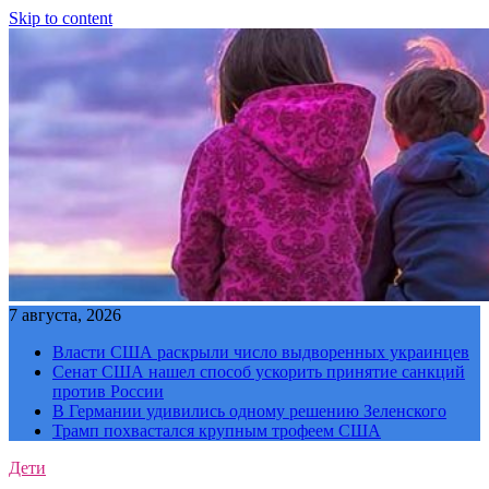
Skip to content
7 августа, 2026
Власти США раскрыли число выдворенных украинцев
Сенат США нашел способ ускорить принятие санкций
против России
В Германии удивились одному решению Зеленского
Трамп похвастался крупным трофеем США
Дети