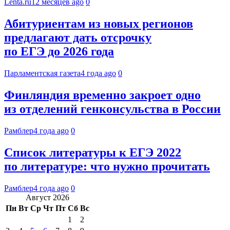
Lenta.ru
12 месяцев ago
0
Абитуриентам из новых регионов
предлагают дать отсрочку
по ЕГЭ до 2026 года
Парламентская газета
4 года ago
0
Финляндия временно закроет одно
из отделений генконсульства в России
Рамблер
4 года ago
0
Список литературы к ЕГЭ 2022
по литературе: что нужно прочитать
Рамблер
4 года ago
0
Август 2026
Пн
Вт
Ср
Чт
Пт
Сб
Вс
1
2