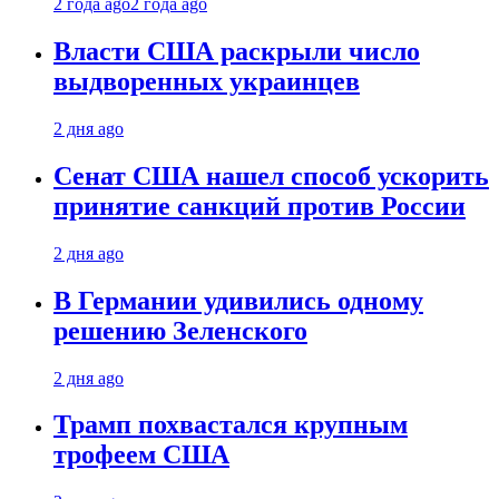
2 года ago
2 года ago
Власти США раскрыли число
выдворенных украинцев
2 дня ago
Сенат США нашел способ ускорить
принятие санкций против России
2 дня ago
В Германии удивились одному
решению Зеленского
2 дня ago
Трамп похвастался крупным
трофеем США