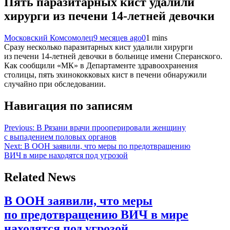
Пять паразитарных кист удалили
хирурги из печени 14-летней девочки
Московский Комсомолец
9 месяцев ago
0
1 mins
Сразу несколько паразитарных кист удалили хирурги
из печени 14-летней девочки в больнице имени Сперанского.
Как сообщили «МК» в Департаменте здравоохранения
столицы, пять эхинококковых кист в печени обнаружили
случайно при обследовании.
Навигация по записям
Previous:
В Рязани врачи прооперировали женщину
с выпадением половых органов
Next:
В ООН заявили, что меры по предотвращению
ВИЧ в мире находятся под угрозой
Related News
В ООН заявили, что меры
по предотвращению ВИЧ в мире
находятся под угрозой