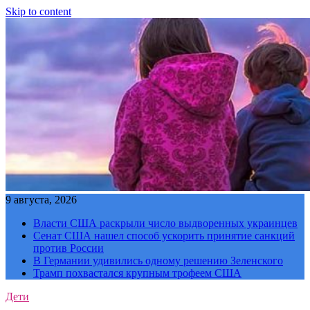
Skip to content
9 августа, 2026
Власти США раскрыли число выдворенных украинцев
Сенат США нашел способ ускорить принятие санкций
против России
В Германии удивились одному решению Зеленского
Трамп похвастался крупным трофеем США
Дети