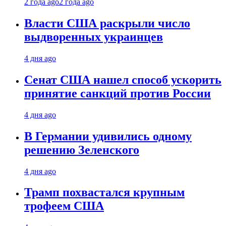
2 года ago
2 года ago
Власти США раскрыли число
выдворенных украинцев
4 дня ago
Сенат США нашел способ ускорить
принятие санкций против России
4 дня ago
В Германии удивились одному
решению Зеленского
4 дня ago
Трамп похвастался крупным
трофеем США